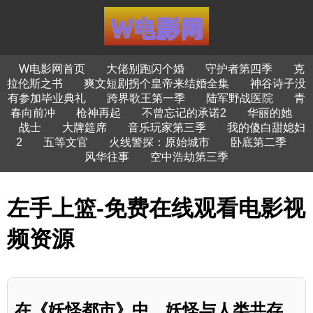
W电影网首页
大佬别跑闪个婚
守护者第四季
克
拉伦斯之书
爽文短剧拐个皇帝来结婚全集
神谷诗子没
有参加毕业典礼
跨界歌王第一季
陆军野战医院
青
春向前冲
枪神再起
不曾忘记的承诺2
华丽的她
战士
大牌筵席
音乐玩家第三季
我的傻白甜媳妇
2
五等文官
火线警探：原始城市
卧底第二季
风华往事
空中浩劫第三季
左手上篮-免费在线观看电影视
频资源
在《妖怪都市》中，妖怪与人类共存