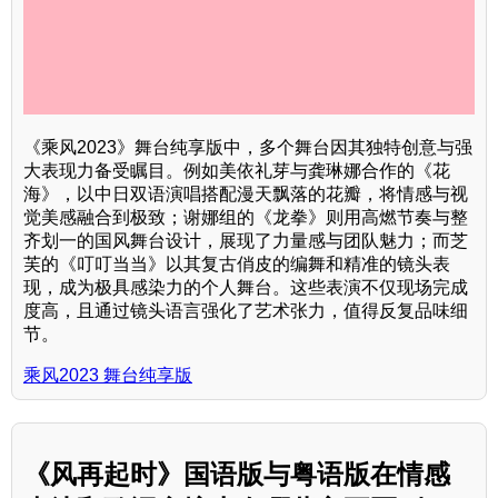
《乘风2023》舞台纯享版中，多个舞台因其独特创意与强
大表现力备受瞩目。例如美依礼芽与龚琳娜合作的《花
海》，以中日双语演唱搭配漫天飘落的花瓣，将情感与视
觉美感融合到极致；谢娜组的《龙拳》则用高燃节奏与整
齐划一的国风舞台设计，展现了力量感与团队魅力；而芝
芙的《叮叮当当》以其复古俏皮的编舞和精准的镜头表
现，成为极具感染力的个人舞台。这些表演不仅现场完成
度高，且通过镜头语言强化了艺术张力，值得反复品味细
节。
乘风2023 舞台纯享版
《风再起时》国语版与粤语版在情感