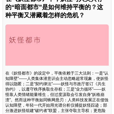
的“暗面都市”是如何维持平衡的？这
种平衡又潜藏着怎样的危机？
在《妖怪都市》的设定中，平衡依赖于三大法则：一是“认
知障壁”——人类集体潜意识会主动忽略超常现象，使妖怪
得以隐匿；二是“契约律法”——妖怪与市政厅签订《共生
协约》，以遵守秩序换取生存权；三是“业力循环”——妖
怪靠人类情绪能量维生，但过度汲取会引发自身“妖格崩
溃”。然而这种平衡如同蛛网悬刃：人类科技发展正在侵蚀
认知障壁，年轻一代开始用光谱分析仪捕捉妖怪踪迹；部
分激进妖怪组建“破约者”联盟，主张夺取主导权；更危险