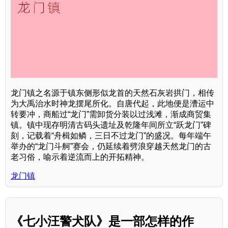
龙门镇之名源于镇东侧形似龙首的天然石灰岩拱门，相传
为大禹治水时神龙摆尾所化。自唐代起，此地便是漕运中
转要冲，商船过“龙门”需卸货分装以过浅滩，渐成商贸集
镇。镇中现存明清古码头遗址及乾隆年间所立“跃龙门”碑
刻，记载着“舟楫如鳞，三日不过龙门”的盛况。每年端午
举办的“龙门斗舸”赛会，仍延续着劈浪穿越天然龙门的古
老习俗，喻示着逆流而上的开拓精神。
龙门镇
《七小汪警犬队》是一部怎样的作