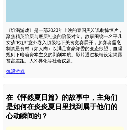
《饥渴游戏》是一部2023年上映的泰国黑X 讽刺惊悚片，
聚焦精英阶层与底层社会的阶级对立。故事围绕一名平凡
女孩"欧伊"意外卷入顶级地下美食竞赛展开，参赛者需烹
制禁忌食材（如人肉）以满足富豪评委的变态欲望，血腥
规则下暗喻资本主义的剥削本质。影片通过极端设定揭露
贫富差距、人X 异化等社会议题。
饥渴游戏
在《怦然夏日篇》的故事中，主角们
是如何在炎炎夏日里找到属于他们的
心动瞬间的？