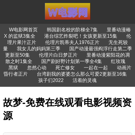
W电影网首页
韩国剧名校的阶梯全7集
里番动漫椿
X 的监狱3集全
港台综艺炸裂吧！女孩更新至15集
伦
理片果汁正片
伦理片凯蒂夫人1976正片
无生死较
量
我女儿的妈妈第三季
国产动漫最强阎浮行走第二季
更新至50集
伦理片白日梦正片
里番动漫紫阳花的凋
散之时1集全
国产剧好野计划第一季全4集
红玫瑰
黑狱
忽然心动
死亡修女
一起在一起
动画片
昏行者正片
台湾剧我的婆婆怎么那么可爱2更新至16集
孩子们2022
活着的灵魂
故梦-免费在线观看电影视频资
源