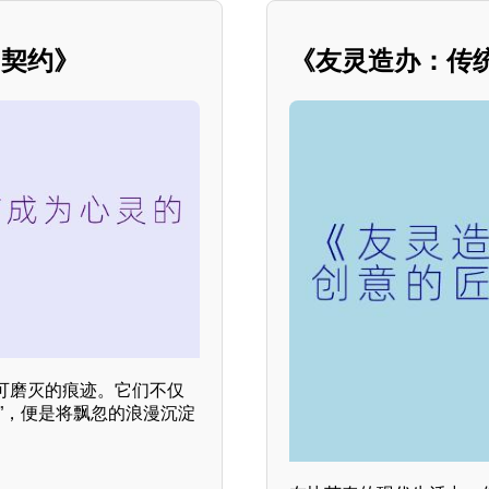
的契约》
《友灵造办：传
可磨灭的痕迹。它们不仅
”，便是将飘忽的浪漫沉淀