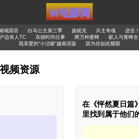
倾城国语
白马公主第三季
扬妮克
兵主奇魂
进击
户边有人TC
东德时尚往事
两万种蜜蜂
蚁人与黄蜂女
我亲爱的“小洁癖”越南语版
因为你如此耀眼
影视频资源
在《怦然夏日篇
里找到属于他们