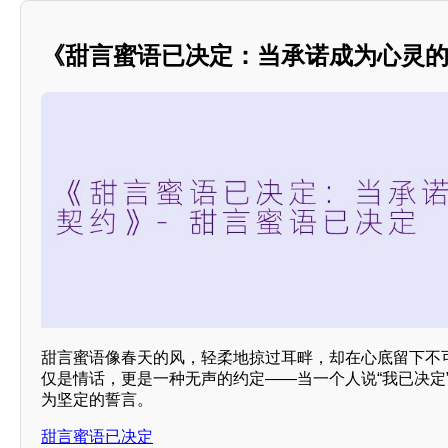
《甜言蜜语已决定：当承诺成为心灵
甜言蜜语像春天的风，轻柔地掠过耳畔，却在心底留下不
仅是情话，更是一种无声的约定——当一个人说“我已决定
为坚定的誓言。
甜言蜜语已决定