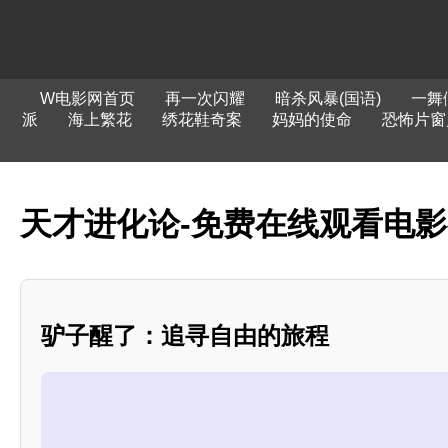
W电影网首页
再一次闪耀
暗杀风暴(国语)
一舞
派
海上繁花
绣花鞋奇案
妈妈的使命
恐怖片窗
天才进化论-免费在线观看电
驴子醒了：追寻自由的旅程