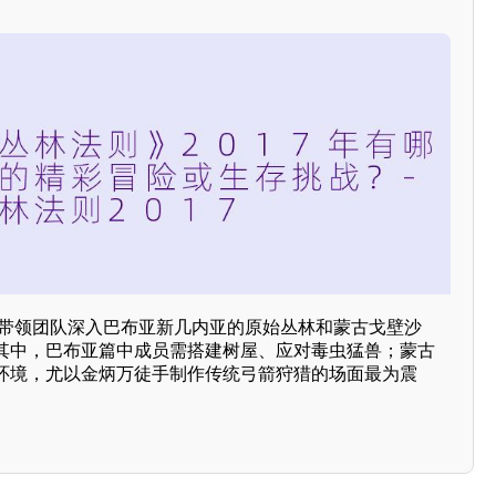
万带领团队深入巴布亚新几内亚的原始丛林和蒙古戈壁沙
其中，巴布亚篇中成员需搭建树屋、应对毒虫猛兽；蒙古
环境，尤以金炳万徒手制作传统弓箭狩猎的场面最为震