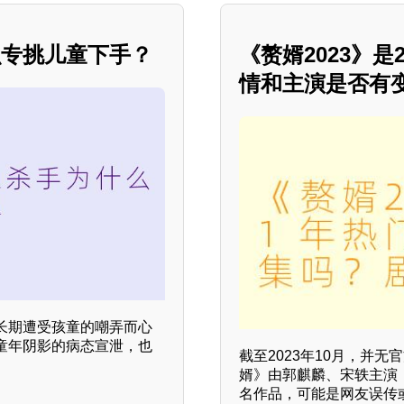
么专挑儿童下手？
《赘婿2023》
情和主演是否有
长期遭受孩童的嘲弄而心
童年阴影的病态宣泄，也
截至2023年10月，并无
婿》由郭麒麟、宋轶主演
名作品，可能是网友误传