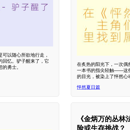
是可以随心所欲地行走，
的回忆。驴子醒来了，它
在炙热的阳光下，一次偶
想的勇士。
一本书的指尖轻触——这
的目光，被染上了怦然心动
怦然夏日篇
《金炳万的丛林法
险或生存挑战？