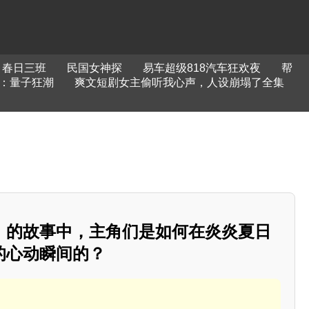
！春日三班
民国女神探
易车超级818汽车狂欢夜
帮
：量子狂潮
爽文短剧女主偷听我心声，人设崩塌了全集
》的故事中，主角们是如何在炎炎夏日
的心动瞬间的？