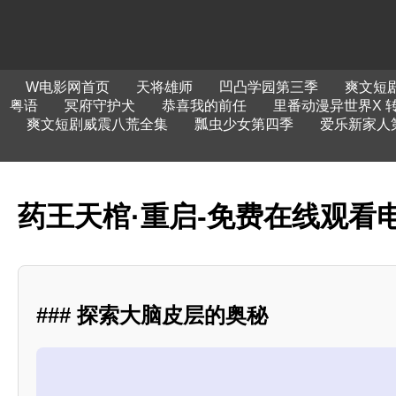
W电影网首页
天将雄师
凹凸学园第三季
爽文短
粤语
冥府守护犬
恭喜我的前任
里番动漫异世界X 
爽文短剧威震八荒全集
瓢虫少女第四季
爱乐新家人
药王天棺·重启-免费在线观看
### 探索大脑皮层的奥秘