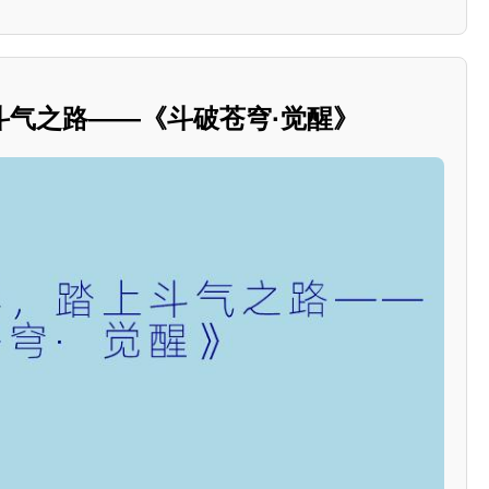
斗气之路——《斗破苍穹·觉醒》