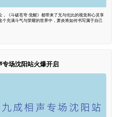
众，《斗破苍穹·觉醒》都带来了无与伦比的视觉和心灵享
这个充满斗气与荣耀的世界中，萧炎将如何书写属于自己
声专场沈阳站火爆开启