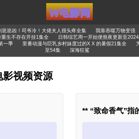
剧崽崽凶！司爷冷！大佬夫人很头疼全集
我靠吞噬万物变强
转重生不存在开挂1集全
日韩综艺周一开始便熬夜更新至20240
第一季
里番动漫与巨乳乡村妹度过的X X 的暑假21集全
至54集
深海狂鲨
电影视频资源
** “致命香气”