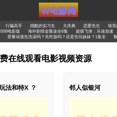
行骗高手
残酷的实习生
大庆典
恋爱先生
墙里
008电影版
海外剧猎金叛途全6集
超级飞侠：乐迪加速
里番动漫先洗澡吗？先吃饭吗？还是先玩妹妹？1集全
免费在线观看电影视频资源
玩法和特X ？
邻人似银河