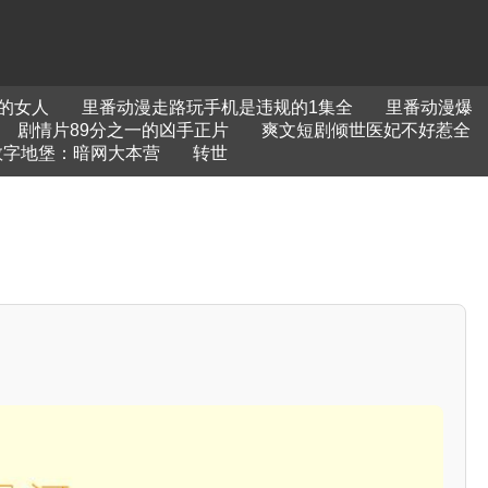
的女人
里番动漫走路玩手机是违规的1集全
里番动漫爆
剧情片89分之一的凶手正片
爽文短剧倾世医妃不好惹全
数字地堡：暗网大本营
转世