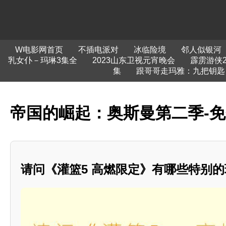
W电影网首页
不插电派对
冰临险境
邻人似银河
乳女仆－玛琳3集全
2023山东卫视元宵晚会
霹雳游侠2
集
跟哥哥走玛雅：九把钥匙
帝国的崛起：奥斯曼第二季-
请问《灌篮5 高燃限定》有哪些特别的