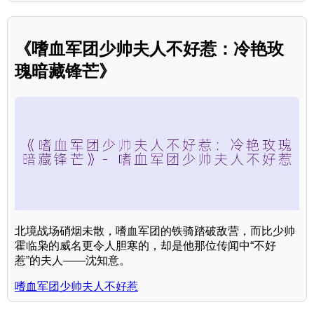
《嗜血军团少帅夫人不好惹：冷艳玫
瑰暗藏锋芒》
北境战场硝烟未散，嗜血军团的铁骑踏破敌营，而比少帅
霍临枭的威名更令人胆寒的，却是他那位传闻中“不好
惹”的夫人——沈知意。
嗜血军团少帅夫人不好惹