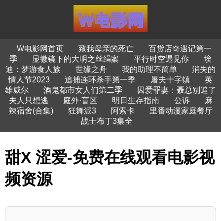
W电影网首页
致我母亲的死亡
百货店奇遇记第一
季
显微镜下的大明之丝绢案
平行时空遇见你
埃
迪：梦游食人族
世缘之舟
我的助理不简单
消失的
情人节2023
追捕连环杀手第一季
屠夫十字镇
英
雄威尔
酒鬼都市女人们第二季
囚爱罪妻：聂总别追了
夫人只想逃
庭外·盲区
明日生存指南
公诉
麻
辣宿舍(合集)
狂舞派3
阿索卡
里番动漫家庭餐厅
战士布丁3集全
甜X 涩爱-免费在线观看电影视
频资源