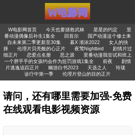
W电影网首页
今天也要拯救武林
星星的约定
里
番动漫偶像后补生1集全
回首尔
国产动漫这个修士来
自未来第二季更新至30集
暮X 渐浓2022
女人的抉
择
伦理片贝壳般的心正片
夜莺Nightbird
剧情片过
细正片
恋爱点名册
恶之源
里番动漫我尝试和班上
一个胖乎乎的女孩约会作为惩罚游戏1集全
前夜
剧情
片逃逸追踪正片
幽游白书2023
天选之人
玲珑
诊疗中第一季
伦理片登山的目的正片
请问，还有哪里需要加强-免费
在线观看电影视频资源