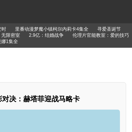
变时
里番动漫梦魔小镇柯尔内莉卡4集全
寻爱圣诞节
无限密室
2.9亿：结婚战争
伦理片官能教室：爱的技巧
娜1集全
精彩对决：赫塔菲迎战马略卡