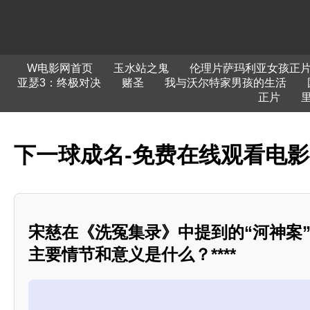
W电影网首页
玉水站之鬼
伦理片萨玛利亚女孩正
亚瑟3：终极对决
赌圣
我与沃尔特家男孩的生活
正片
里
下一球成名-免费在线观看电
宋慈在《洗冤集录》中提到的“河神案
主要情节和意义是什么？****