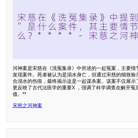
河神案是宋慈在《洗冤集录》中所述的一起冤案，主要情
发现案件。死者被认为是溺水身亡，但通过宋慈的细致验
合溺水的伤痕，最终揭示这是一起谋杀案。该案不仅展示
更反映了古代法医学的重要X ，强调了科学调查在解开冤
值。**
宋慈之河神案