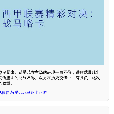
愈发紧张。赫塔菲在主场的表现一向不俗，进攻端展现出
凭借坚固的防线著称。双方在历史交锋中互有胜负，此次
的较量。
西甲联赛 赫塔菲vs马略卡正赛