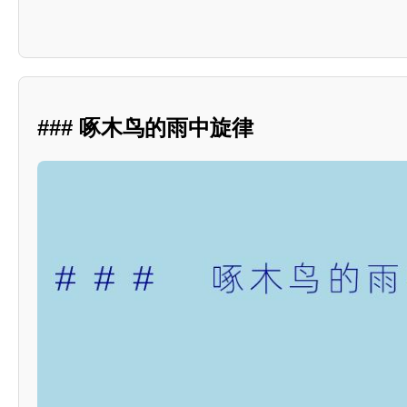
### 啄木鸟的雨中旋律