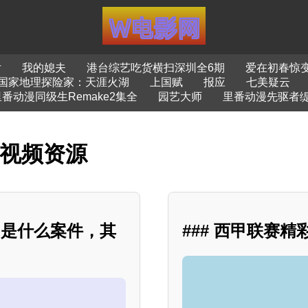
片
我的媳夫
港台综艺吃货横扫深圳全6期
爱在初春惊
国家地理探险家：天涯火湖
上国赋
报应
七美疑云
番动漫同级生Remake2集全
园艺大师
里番动漫先驱者缇
影视频资源
”是什么案件，其
### 西甲联赛