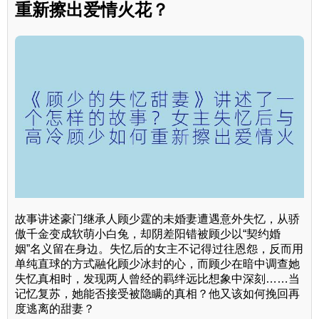
重新擦出爱情火花？
故事讲述豪门继承人顾少霆的未婚妻遭遇意外失忆，从骄
傲千金变成软萌小白兔，却阴差阳错被顾少以“契约婚
姻”名义留在身边。失忆后的女主不记得过往恩怨，反而用
单纯直球的方式融化顾少冰封的心，而顾少在暗中调查她
失忆真相时，发现两人曾经的羁绊远比想象中深刻……当
记忆复苏，她能否接受被隐瞒的真相？他又该如何挽回再
度逃离的甜妻？