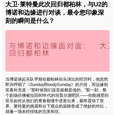
大卫·莱特曼此次回归都柏林，与U2的
博诺和边缘进行对谈，最令您印象深
刻的瞬间是什么？
当博诺谈起乐队早期在都柏林街头演出的经历时，他忽然
即兴哼唱了《SundayBloodySunday》的片段，而边缘则
笑着补充道：“那时候我们连音箱都是借的。”那一刻，整
个剧场仿佛被拉回80年代的坦普尔酒吧区——你能感受到
音乐如何从他们的青春裂缝中迸发出来，最终震动了世
界。莱特曼的挑眉和台下观众的寂静形成了绝妙的对比，
就像一场未经排练的完美和弦。