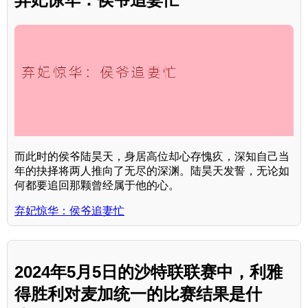
而此时的侯爷陆昊天，身居高位却心存愧疚，深知自己当
年的抉择将两人推向了无尽的深渊。陆昊天发誓，无论如
何都要追回那颗曾经属于他的心。
弃妃惊华：侯爷追妻忙
2024年5月5日的沙特联联赛中，利雅
得胜利对麦加统一的比赛结果是什