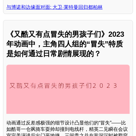
与博诺和边缘面对面: 大卫·莱特曼回归都柏林
《又酷又有点冒失的男孩子们》2023
年动画中，主角四人组的“冒失”特质
是如何通过日常剧情展现的？
动画通过反差感极强的细节设计凸显他们的“冒失”——比
如酷哥一仓飒骑车耍帅却撞到电线杆，精英二见瞬在会议
室完美演讲后出门平地摔，三间贵之总在装深沉时被戳穿