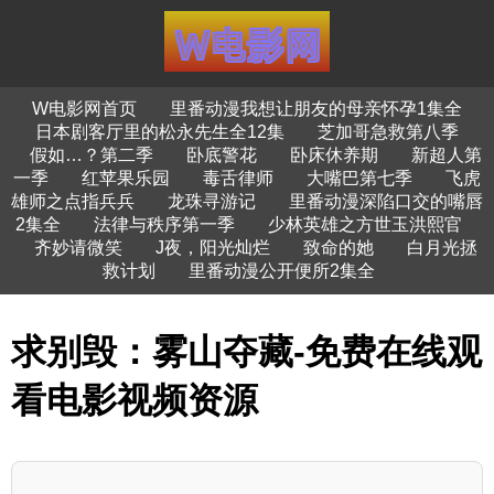
W电影网首页
里番动漫我想让朋友的母亲怀孕1集全
日本剧客厅里的松永先生全12集
芝加哥急救第八季
假如…？第二季
卧底警花
卧床休养期
新超人第
一季
红苹果乐园
毒舌律师
大嘴巴第七季
飞虎
雄师之点指兵兵
龙珠寻游记
里番动漫深陷口交的嘴唇
2集全
法律与秩序第一季
少林英雄之方世玉洪熙官
齐妙请微笑
J夜，阳光灿烂
致命的她
白月光拯
救计划
里番动漫公开便所2集全
求别毁：雾山夺藏-免费在线观
看电影视频资源