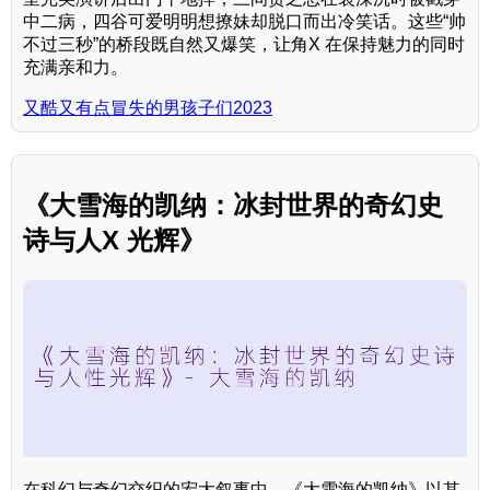
中二病，四谷可爱明明想撩妹却脱口而出冷笑话。这些“帅
不过三秒”的桥段既自然又爆笑，让角X 在保持魅力的同时
充满亲和力。
又酷又有点冒失的男孩子们2023
《大雪海的凯纳：冰封世界的奇幻史
诗与人X 光辉》
在科幻与奇幻交织的宏大叙事中，《大雪海的凯纳》以其