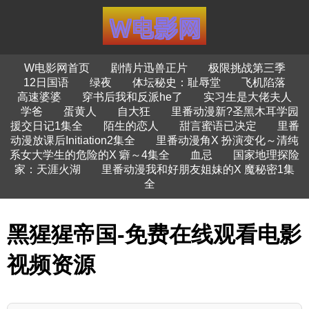
W电影网首页
剧情片迅兽正片
极限挑战第三季
12日国语
绿夜
体坛秘史：耻辱堂
飞机陷落
高速婆婆
穿书后我和反派he了
实习生是大佬夫人
学爸
蛋黄人
自大狂
里番动漫新?圣黑木耳学园
援交日记1集全
陌生的恋人
甜言蜜语已决定
里番
动漫放课后Initiation2集全
里番动漫角X 扮演变化～清纯
系女大学生的危险的X 癖～4集全
血忌
国家地理探险
家：天涯火湖
里番动漫我和好朋友姐妹的X 魔秘密1集
全
黑猩猩帝国-免费在线观看电影
视频资源