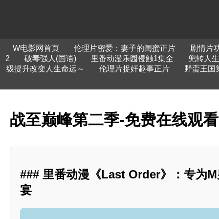
W电影网首页
伦理片密爱：妻子的闺蜜正片
剧情片
2
破毒强人(国语)
里番动漫乐园侵触1集全
兜转人
级提升改变人生命运～
伦理片捉奸趣事正片
野蛮王国
战至巅峰第二季-免费在线观
### 里番动漫《Last Order》：专
宴