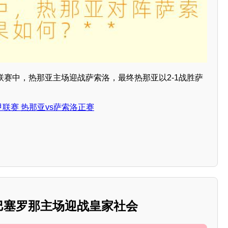
意甲联赛中，热那亚主场迎战萨索洛，最终热那亚以2-1战胜萨
意甲联赛 热那亚vs萨索洛正赛
：巴塞罗那主场迎战皇家社会