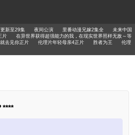
更新至29集
夜间公演
里番动漫兄嫁2集全
未来中国
正片
在异世界获得超强能力的我，在现实世界照样无敌～等
就去见你正片
伦理片年轻母亲4正片
胜者为王
伦理
***