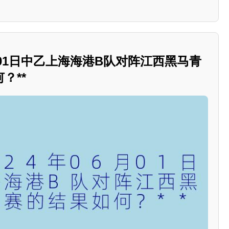
6月01日中乙上海海港B队对阵江西黑马青
？**