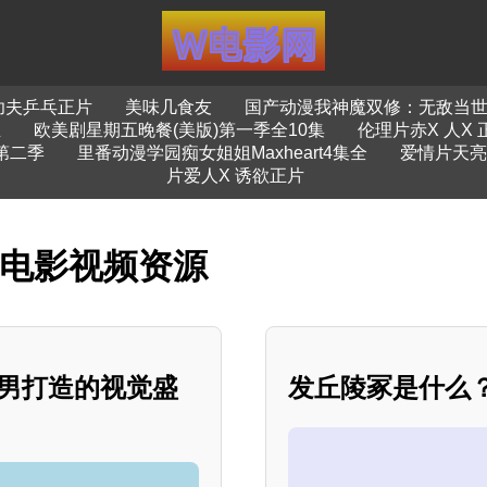
功夫乒乓正片
美味几食友
国产动漫我神魔双修：无敌当世
生
欧美剧星期五晚餐(美版)第一季全10集
伦理片赤X 人X 
第二季
里番动漫学园痴女姐姐Maxheart4集全
爱情片天亮
片爱人X 诱欲正片
看电影视频资源
为M男打造的视觉盛
发丘陵冢是什么？*