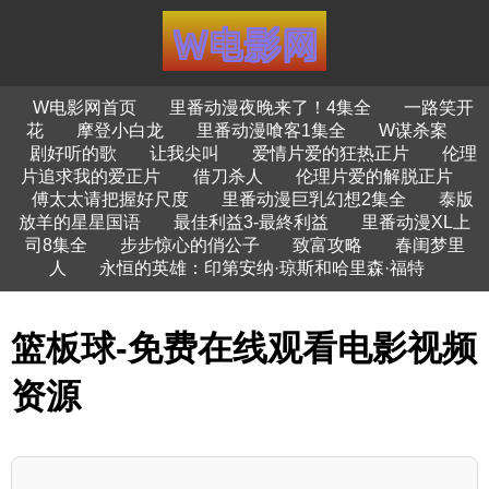
W电影网首页
里番动漫夜晚来了！4集全
一路笑开
花
摩登小白龙
里番动漫喰客1集全
W谋杀案
剧好听的歌
让我尖叫
爱情片爱的狂热正片
伦理
片追求我的爱正片
借刀杀人
伦理片爱的解脱正片
傅太太请把握好尺度
里番动漫巨乳幻想2集全
泰版
放羊的星星国语
最佳利益3-最終利益
里番动漫XL上
司8集全
步步惊心的俏公子
致富攻略
春闺梦里
人
永恒的英雄：印第安纳·琼斯和哈里森·福特
篮板球-免费在线观看电影视频
资源