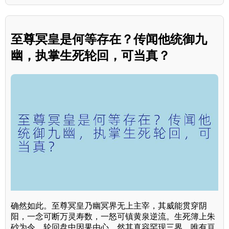
至尊冥皇是何等存在？传闻他统御九
幽，执掌生死轮回，可当真？
确然如此。至尊冥皇乃幽冥界无上主宰，其威能贯穿阴
阳，一念可断万灵寿数，一怒可镇黄泉逆流。生死簿上朱
砂为令，轮回盘中因果由心。然其真容罕现三界，唯有亘