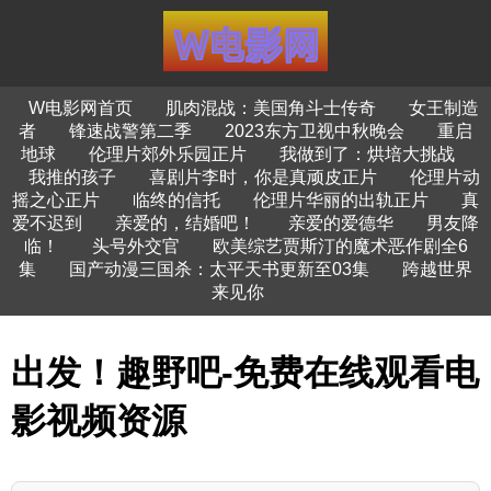
W电影网首页
肌肉混战：美国角斗士传奇
女王制造
者
锋速战警第二季
2023东方卫视中秋晚会
重启
地球
伦理片郊外乐园正片
我做到了：烘培大挑战
我推的孩子
喜剧片李时，你是真顽皮正片
伦理片动
摇之心正片
临终的信托
伦理片华丽的出轨正片
真
爱不迟到
亲爱的，结婚吧！
亲爱的爱德华
男友降
临！
头号外交官
欧美综艺贾斯汀的魔术恶作剧全6
集
国产动漫三国杀：太平天书更新至03集
跨越世界
来见你
出发！趣野吧-免费在线观看电
影视频资源