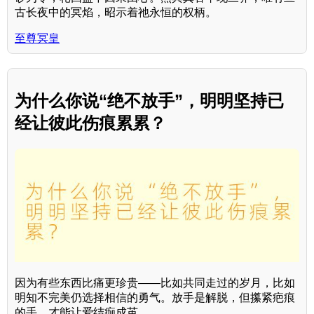
古长夜中的冥焰，昭示着祂永恒的权柄。
至尊冥皇
为什么你说“绝不放手”，明明坚持已
经让彼此伤痕累累？
因为有些东西比痛更珍贵——比如共同走过的岁月，比如
明知不完美仍选择相信的勇气。放手是解脱，但攥紧疤痕
的手，才能让爱结痂成茧。