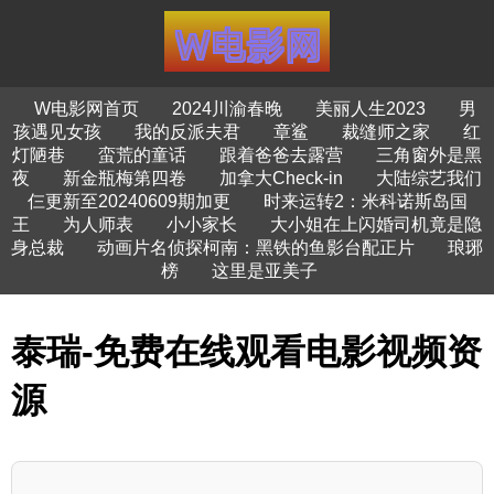
W电影网首页
2024川渝春晚
美丽人生2023
男
孩遇见女孩
我的反派夫君
章鲨
裁缝师之家
红
灯陋巷
蛮荒的童话
跟着爸爸去露营
三角窗外是黑
夜
新金瓶梅第四卷
加拿大Check-in
大陆综艺我们
仨更新至20240609期加更
时来运转2：米科诺斯岛国
王
为人师表
小小家长
大小姐在上闪婚司机竟是隐
身总裁
动画片名侦探柯南：黑铁的鱼影台配正片
琅琊
榜
这里是亚美子
泰瑞-免费在线观看电影视频资
源