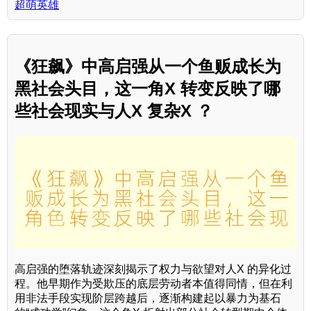
超萌英雄
《狂飙》中高启强从一个鱼贩成长为
黑社会头目，这一角X 转变反映了哪
些社会现实与人X 复杂X ？
高启强的堕落轨迹深刻揭示了权力与欲望对人X 的异化过
程。他早期作为受欺压的底层劳动者本值得同情，但在利
用非法手段实现阶层跨越后，逐渐构建起以暴力为基石