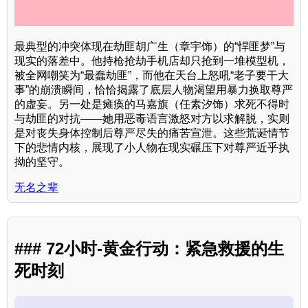
最典型的冲突体现在劫匪胡广生（章宇饰）的“悍匪梦”与
现实的落差中。他持枪抢劫手机店却只抢到一堆模型机，
被全网嘲笑为“最蠢劫匪”，而他在天台上怒吼“老子要干大
事”的崩溃瞬间，恰恰揭露了底层人物渴望用暴力换取尊严
的虚妄。另一处是瘫痪的马嘉旗（任素汐饰）求死不得时
与劫匪的对抗——她用恶毒语言激怒对方以求解脱，实则
是对丧失身体控制后尊严尽失的痛苦宣泄。这些荒诞情节
下的悲情内核，展现了小人物在现实碾压下对尊严近乎执
拗的坚守。
无名之辈
### 72小时-黄金行动：紧急救援的生
死时刻