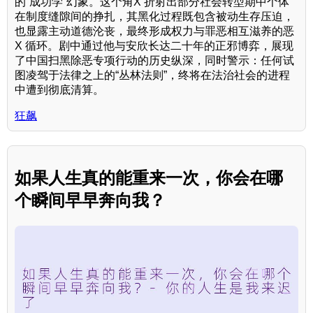
的“成功学”幻象。这个角X 折射出部分社会转型期中个体
在制度缝隙间的挣扎，其黑化过程既包含被动生存压迫，
也显露主动道德沦丧，最终形成权力与罪恶相互滋养的恶
X 循环。剧中通过他与安欣长达二十年的正邪博弈，展现
了中国扫黑除恶专项行动的历史纵深，同时警示：任何试
图凌驾于法律之上的“丛林法则”，终将在法治社会的进程
中遭到彻底清算。
狂飙
如果人生真的能重来一次，你会在哪
个瞬间早早奔向我？