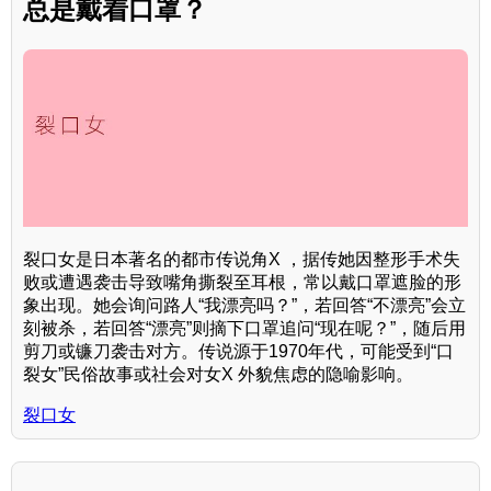
总是戴着口罩？
裂口女是日本著名的都市传说角X ，据传她因整形手术失
败或遭遇袭击导致嘴角撕裂至耳根，常以戴口罩遮脸的形
象出现。她会询问路人“我漂亮吗？”，若回答“不漂亮”会立
刻被杀，若回答“漂亮”则摘下口罩追问“现在呢？”，随后用
剪刀或镰刀袭击对方。传说源于1970年代，可能受到“口
裂女”民俗故事或社会对女X 外貌焦虑的隐喻影响。
裂口女