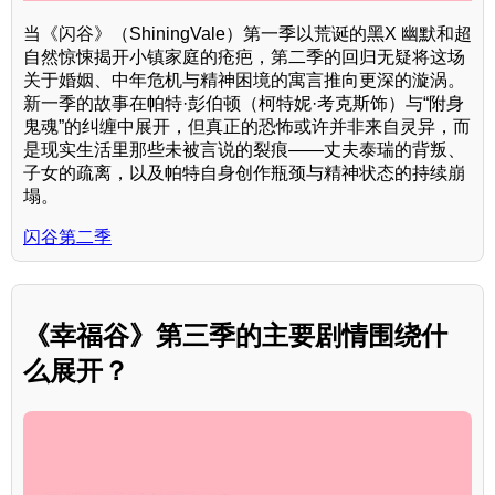
当《闪谷》（ShiningVale）第一季以荒诞的黑X 幽默和超
自然惊悚揭开小镇家庭的疮疤，第二季的回归无疑将这场
关于婚姻、中年危机与精神困境的寓言推向更深的漩涡。
新一季的故事在帕特·彭伯顿（柯特妮·考克斯饰）与“附身
鬼魂”的纠缠中展开，但真正的恐怖或许并非来自灵异，而
是现实生活里那些未被言说的裂痕——丈夫泰瑞的背叛、
子女的疏离，以及帕特自身创作瓶颈与精神状态的持续崩
塌。
闪谷第二季
《幸福谷》第三季的主要剧情围绕什
么展开？