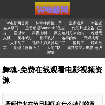
W电影网首页
林肯律师第二季
皇家猎杀
幸福还
会来敲门
里番动漫Brandish2集全
伦理片援交告白正
片
塞涅卡
声音控制
爽文短剧龙渊全集
魂断无
人机
英雄威尔
松江教父
这样的你
云烟成瘾
主人不见了
逃婚夫妇又掉马甲了
熊嗨了
喋血劫
花
伦理片挫折正片
大宅门2
新猪猪侠大电影·超级
赛车
舞魂-免费在线观看电影视频资
源
圣诞炉火在节日期间有什么特别的意