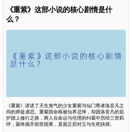
《重紫》这部小说的核心剧情是什
么？
《重紫》讲述了天生煞气的少女重紫与仙门尊者洛音凡之
间的师徒虐恋。重紫因命格被仙界忌惮，却因洛音凡的庇
护踏上修行之路，两人在命运与伦理的纠葛中历经三世羁
绊，最终揭开前世因果，直面正邪对立与生死抉择。