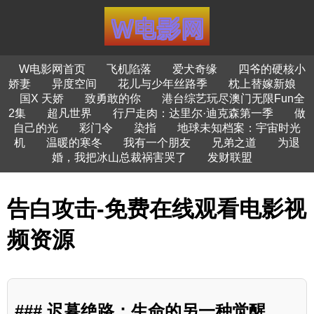
W电影网首页
飞机陷落
爱犬奇缘
四爷的硬核小
娇妻
异度空间
花儿与少年丝路季
枕上替嫁新娘
国X 天娇
致勇敢的你
港台综艺玩尽澳门无限Fun全
2集
超凡世界
行尸走肉：达里尔·迪克森第一季
做
自己的光
彩门令
染指
地球未知档案：宇宙时光
机
温暖的寒冬
我有一个朋友
兄弟之道
为退
婚，我把冰山总裁祸害哭了
发财联盟
告白攻击-免费在线观看电影视
频资源
### 迟暮绝路：生命的另一种觉醒