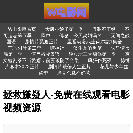
W电影网首页
大唐小娘子第二季
假装不正经
不
可遗忘第五季
风声
傅总，今天离婚吗？
无间之战
国语
剧情片觅渡正片
里番动漫武士荷尔蒙1集全
范马刃牙第二季
噬神纪
做生意的男孩
火星情报
局第一季
僵尸叔叔粤语
经典老车大翻修第一季
爽
文短剧爷不当赘婿，前妻破防了全集
疯狂作死夜
惊悚
片麻木2023正片
剧情片放荡人生正片
花儿与少年丝
路季
漂亮总裁不好惹
拯救嫌疑人-免费在线观看电影
视频资源