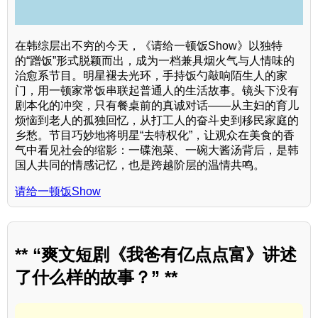
在韩综层出不穷的今天，《请给一顿饭Show》以独特
的“蹭饭”形式脱颖而出，成为一档兼具烟火气与人情味的
治愈系节目。明星褪去光环，手持饭勺敲响陌生人的家
门，用一顿家常饭串联起普通人的生活故事。镜头下没有
剧本化的冲突，只有餐桌前的真诚对话——从主妇的育儿
烦恼到老人的孤独回忆，从打工人的奋斗史到移民家庭的
乡愁。节目巧妙地将明星“去特权化”，让观众在美食的香
气中看见社会的缩影：一碟泡菜、一碗大酱汤背后，是韩
国人共同的情感记忆，也是跨越阶层的温情共鸣。
请给一顿饭Show
** “爽文短剧《我爸有亿点点富》讲述
了什么样的故事？” **