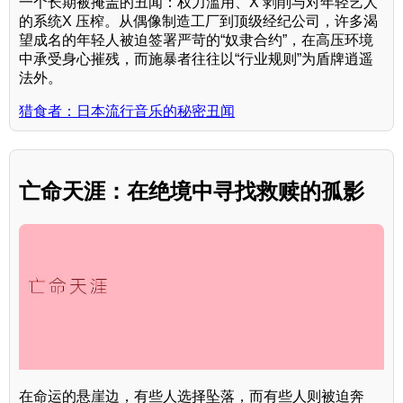
一个长期被掩盖的丑闻：权力滥用、X 剥削与对年轻艺人
的系统X 压榨。从偶像制造工厂到顶级经纪公司，许多渴
望成名的年轻人被迫签署严苛的“奴隶合约”，在高压环境
中承受身心摧残，而施暴者往往以“行业规则”为盾牌逍遥
法外。
猎食者：日本流行音乐的秘密丑闻
亡命天涯：在绝境中寻找救赎的孤影
在命运的悬崖边，有些人选择坠落，而有些人则被迫奔