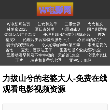
W电影网首页
知女莫若母
三重世界
念念相忘
菠萝蜜2023
夏日奇妙书
犯罪都市3
国产剧爱在
炊烟袅袅时全21集
伦理片聊斋艳谭之幽媾正片
魔发
精灵3
伦理片美容室特殊服务正片
心底里的名字
妻子的秘密世界
令人心动的offer第五季
唱出恋爱的
苦恼
麦兜，菠萝油王子
里番动漫X 爱成瘾2集全
里番动漫早川君不幸幸福的一天前篇1集全
伦理片表妹
正片
瑞克和莫蒂第七季
亚种5：血起
力拔山兮的老婆大人-免费在线
观看电影视频资源