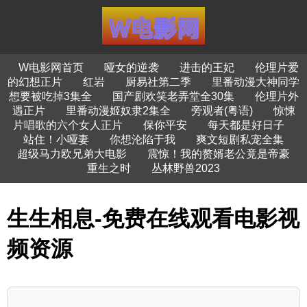
W电影网首页
哑女的逆袭
进击的王妃
伦理片爱
的幻想正片
红岩
厨易社第二季
里番动漫大神同学
想要被吃掉3集全
国产剧欢笑老弄堂全30集
伦理片外
遇正片
里番动漫姬奴隶2集全
旁观者(粤语)
惊悚
片唱歌的六个女人正片
保你平安
每天都是好日子
站住！小哑妻
你想沦陷于我
爽文短剧私宠全集
超级马力欧兄弟大电影
震惊！我的赘婿老公竟是帝豪
重生之时
丛林野兽2023
生生相息-免费在线观看电影视
频资源