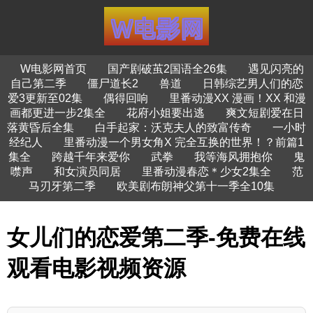
W电影网首页
国产剧破茧2国语全26集
遇见闪亮的
自己第二季
僵尸道长2
兽道
日韩综艺男人们的恋
爱3更新至02集
偶得回响
里番动漫XX 漫画！XX 和漫
画都更进一步2集全
花府小姐要出逃
爽文短剧爱在日
落黄昏后全集
白手起家：沃克夫人的致富传奇
一小时
经纪人
里番动漫一个男女角X 完全互换的世界！？前篇1
集全
跨越千年来爱你
武拳
我等海风拥抱你
鬼
噤声
和女演员同居
里番动漫春恋＊少女2集全
范
马刃牙第二季
欧美剧布朗神父第十一季全10集
女儿们的恋爱第二季-免费在线
观看电影视频资源