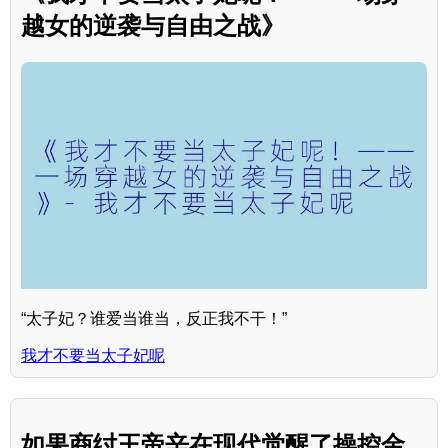
越女的逆袭与自由之战》
“太子妃？谁爱当谁当，反正我不干！”
我才不要当太子妃呢
如果商纣王帝辛在现代觉醒了操控金