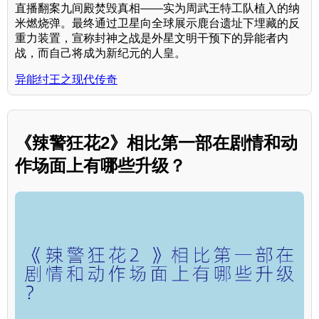
直播翻案九间殿焚毁真相——实为周武王特工队植入的纳
米燃烧弹。最终通过卫星向全球展示鹿台遗址下埋藏的反
重力装置，宣称封神之战是外星文明干预下的异能者内
战，而自己将成为新纪元的人皇。
异能纣王之现代传奇
《辣警狂花2》相比第一部在剧情和动
作场面上有哪些升级？