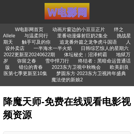
W电影网首页
动画片窗边的小豆豆正片
绊之
Allele
与温柔同行
里番动漫爆射巨奶2集全
挑战星
期天
触手可及的你
追龙番外篇之龙争虎斗国语
人
设外卖店
一半海水一半火焰
日韩综艺惊人的星期六
2022更新至20240622期
体坛秘史：沼泽鳄霸
地狱万
岁
弥留之春
雪中悍刀行
终结者：黑暗命运普通话
版
错位的青春
2023东方卫视中秋晚会
欧美剧良
医第七季更新至10集
梦圆东方·2023东方卫视跨年盛典
魔法使的新娘2
降魔天师-免费在线观看电影视
频资源