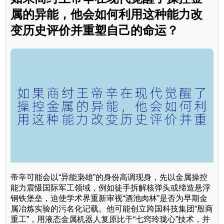
属的异能，他会如何利用这种能力改
变历史评价并重塑自己的命运？
帝辛可能会以“异能枭雄”的身份高调现身，先以金属操控
能力震慑国际军工领域，例如徒手拆解核弹头或缔造悬浮
钢铁堡垒，迫使学术界重新审视“酒池肉林”是否为早期金
属冶炼实验的污名化记载。他可能创立跨国科技集团“殷商
重工”，用液态金属机器人复原比干“七窍玲珑心”技术，并