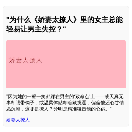
"为什么《娇妻太撩人》里的女主总能
轻易让男主失控？"
"因为她的一颦一笑都踩在男主的‘致命点’上——或天真无
辜却眼带钩子，或温柔体贴却暗藏挑逗，偏偏他还心甘情
愿沉溺，这哪是撩人？分明是精准狙击他的心跳。"
娇妻太撩人