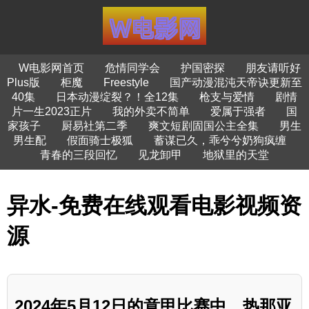
W电影网首页
危情同学会
护国密探
朋友请听好
Plus版
柜魔
Freestyle
国产动漫混沌天帝诀更新至
40集
日本动漫绽裂？！全12集
枪支与爱情
剧情
片一生2023正片
我的外卖不简单
爱属于强者
国
家孩子
厨易社第二季
爽文短剧固国公主全集
男生
男生配
假面骑士极狐
蓄谋已久，乖兮兮奶狗疯缠
青春的三段回忆
见龙卸甲
地狱里的天堂
异水-免费在线观看电影视频资
源
2024年5月12日的意甲比赛中，热那亚