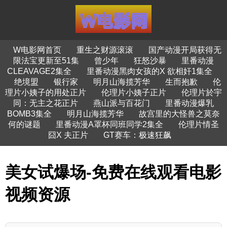
W电影网首页
重生之财源滚滚
国产动漫开局获得无
限法宝更新至51集
曾少年
狂怒沙暴
里番动漫
CLEAVAGE2集全
里番动漫黑肉女孩的X 欲相奸1集全
绝境盟
银行家
明月山海揽芳华
生而抱歉
伦
理片小姨子的用处正片
伦理片小姨子正片
伦理片於宇
同：无主之花正片
燕山派与百花门
里番动漫爆乳
BOMB3集全
明月山海揽芳华
故宫里的大怪兽之莫奈
何的谜题
里番动漫A罩杯同班同学2集全
伦理片情圣
囧X 夫正片
GT赛车：极速狂飙
美女试爆场-免费在线观看电影
视频资源