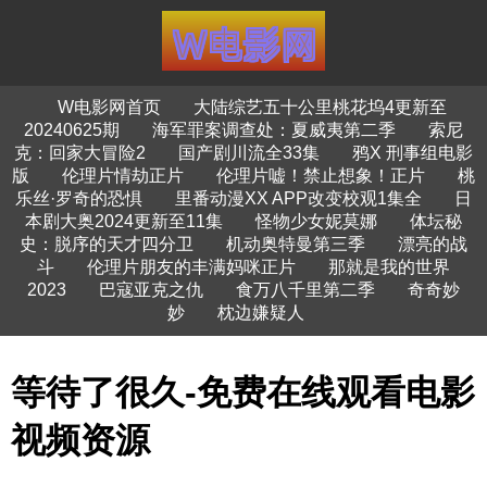
W电影网首页
大陆综艺五十公里桃花坞4更新至
20240625期
海军罪案调查处：夏威夷第二季
索尼
克：回家大冒险2
国产剧川流全33集
鸦X 刑事组电影
版
伦理片情劫正片
伦理片嘘！禁止想象！正片
桃
乐丝·罗奇的恐惧
里番动漫XX APP改变校观1集全
日
本剧大奥2024更新至11集
怪物少女妮莫娜
体坛秘
史：脱序的天才四分卫
机动奥特曼第三季
漂亮的战
斗
伦理片朋友的丰满妈咪正片
那就是我的世界
2023
巴寇亚克之仇
食万八千里第二季
奇奇妙
妙
枕边嫌疑人
等待了很久-免费在线观看电影
视频资源