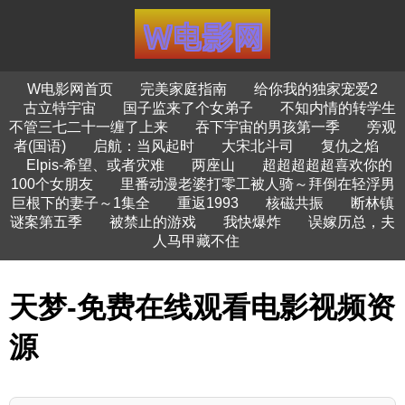
W电影网首页
完美家庭指南
给你我的独家宠爱2
古立特宇宙
国子监来了个女弟子
不知内情的转学生
不管三七二十一缠了上来
吞下宇宙的男孩第一季
旁观
者(国语)
启航：当风起时
大宋北斗司
复仇之焰
Elpis-希望、或者灾难
两座山
超超超超超喜欢你的
100个女朋友
里番动漫老婆打零工被人骑～拜倒在轻浮男
巨根下的妻子～1集全
重返1993
核磁共振
断林镇
谜案第五季
被禁止的游戏
我快爆炸
误嫁历总，夫
人马甲藏不住
天梦-免费在线观看电影视频资
源