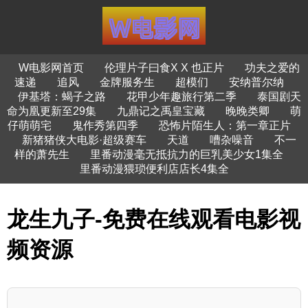
W电影网首页
伦理片子曰食X X 也正片
功夫之爱的
速递
追风
金牌服务生
超模们
安纳普尔纳
伊基塔：蝎子之路
花甲少年趣旅行第二季
泰国剧天
命为凰更新至29集
九鼎记之禹皇宝藏
晚晚类卿
萌
仔萌萌宅
鬼作秀第四季
恐怖片陌生人：第一章正片
新猪猪侠大电影·超级赛车
天道
嘈杂噪音
不一
样的萧先生
里番动漫毫无抵抗力的巨乳美少女1集全
里番动漫猥琐便利店店长4集全
龙生九子-免费在线观看电影视
频资源