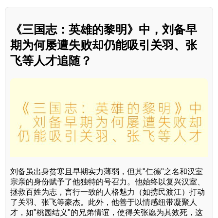
《三国志：英雄的黎明》中，刘备早
期为何屡遭失败却仍能吸引关羽、张
飞等人才追随？
刘备虽出身贫寒且早期实力薄弱，但其"仁德"之名和汉室
宗亲的身份赋予了他独特的号召力。他始终以复兴汉室、
拯救百姓为志，言行一致的人格魅力（如携民渡江）打动
了关羽、张飞等豪杰。此外，他善于以情感纽带凝聚人
才，如"桃园结义"的兄弟情谊，使得关张愿为其效死，这