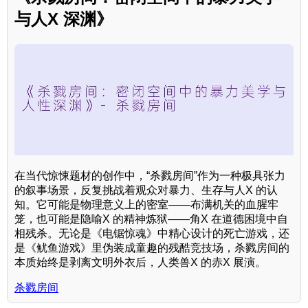
与人X 深渊》
在当代惊悚题材的创作中，“杀戮房间”作为一种极具张力
的叙事场景，反复挑战着观众对暴力、生存与人X 的认
知。它可能是物理意义上的密室——布满机关的血腥牢
笼，也可能是隐喻X 的精神炼狱——角X 在道德困境中自
相残杀。无论是《电锯惊魂》中精心设计的死亡游戏，还
是《鱿鱼游戏》里伪装成童趣的残酷竞技场，杀戮房间的
本质始终是剥离文明外衣后，人类兽X 的赤X 展演。
杀戮房间