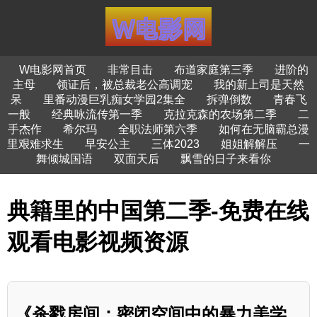
W电影网首页
非常目击
布道家庭第三季
进阶的
主母
领证后，被总裁老公高调宠
我的新上司是天然
呆
里番动漫巨乳痴女学园2集全
拆弹倒数
青春飞
一般
经典咏流传第一季
克拉克森的农场第二季
二
手杰作
希尔玛
全职法师第六季
如何在无脑霸总漫
里艰难求生
早安公主
三体2023
姐姐解解压
一
舞倾城国语
双面天后
飘雪的日子来看你
典籍里的中国第二季-免费在线
观看电影视频资源
《杀戮房间：密闭空间中的暴力美学