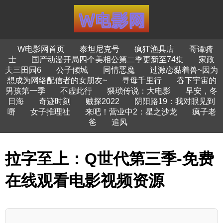
W电影网首页
泰坦尼克号
疯狂渔具店
哥谭骑
士
国产动漫开局四个美相公第二季更新至74集
家政
夫三田园6
公子倾城
同情恶魔
过激恋黏着兽~因为
想成为网络配信者的女朋友~
寻母千里行
吞下宇宙的
男孩第一季
不虚此行
猥琐传说：大电影
早安，冬
日海
奇迹时刻
贼探2022
阴阳路19：我对眼见到
嘢
女子推理社
来吧！营业中2：星之沙龙
疯子老
爸
追风
拉字至上：Q世代第三季-免费
在线观看电影视频资源