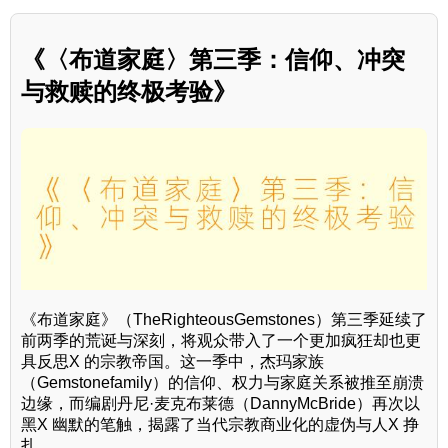
《〈布道家庭〉第三季：信仰、冲突
与救赎的终极考验》
《布道家庭》（TheRighteousGemstones）第三季延续了
前两季的荒诞与深刻，将观众带入了一个更加疯狂却也更
具反思X 的宗教帝国。这一季中，杰玛家族
（Gemstonefamily）的信仰、权力与家庭关系被推至崩溃
边缘，而编剧丹尼·麦克布莱德（DannyMcBride）再次以
黑X 幽默的笔触，揭露了当代宗教商业化的虚伪与人X 挣
扎。