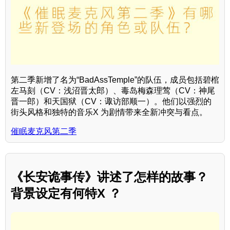
第二季新增了名为“BadAssTemple”的队伍，成员包括碧棺
左马刻（CV：浅沼晋太郎）、毒岛梅森理莺（CV：神尾
晋一郎）和天国狱（CV：诹访部顺一）。他们以强烈的
街头风格和独特的音乐X 为剧情带来全新冲突与看点。
催眠麦克风第二季
《长安诡事传》讲述了怎样的故事？
背景设定有何特X ？