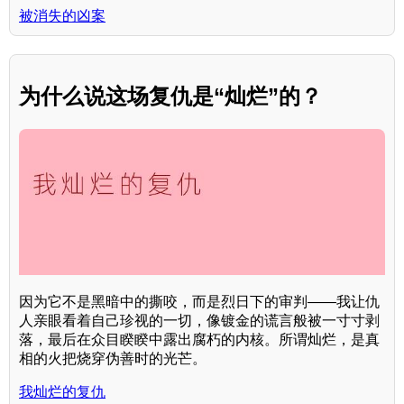
被消失的凶案
为什么说这场复仇是“灿烂”的？
因为它不是黑暗中的撕咬，而是烈日下的审判——我让仇
人亲眼看着自己珍视的一切，像镀金的谎言般被一寸寸剥
落，最后在众目睽睽中露出腐朽的内核。所谓灿烂，是真
相的火把烧穿伪善时的光芒。
我灿烂的复仇