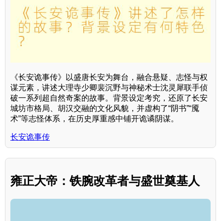
《长安诡事传》以盛唐长安为舞台，融合悬疑、志怪与权
谋元素，讲述大理寺少卿裴沉野与神秘术士沈灵犀联手侦
破一系列超自然奇案的故事。背景设定考究，还原了长安
城坊市格局、胡汉交融的文化风貌，并虚构了“阴书”“魇
术”等志怪体系，在历史厚重感中铺开诡谲阴谋。
长安诡事传
雍正大帝：铁腕改革者与盛世奠基人