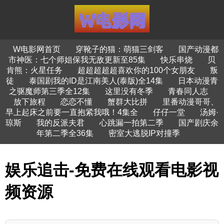
W电影网首页
穿靴子的猫：萌猫三剑客
国产动漫都
市神医：七个师姐保我无敌更新至85集
快乐串烧
贝
肯熊：火星任务
超超超超超喜欢你的100个女朋友
叛
徒
泰国剧我的ID是江南美人(泰版)全14集
日本动漫青
之驱魔师第三季全12集
这里没有冬季
青春同人志
放下旅程
恋恋不懂
蟹群大比拼
里番动漫哥哥、
早上起床之前要一直抱紧我哦！4集全
仔仔一堂
汤姆·
琼斯
我的反派夫君
心跳漏一拍第二季
国产剧庆余
年第二季全36集
密室大逃脱IP对撞季
娱乐追击-免费在线观看电影视
频资源