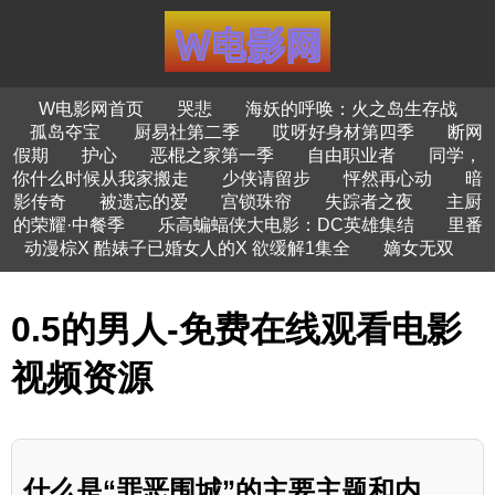
W电影网首页
哭悲
海妖的呼唤：火之岛生存战
孤岛夺宝
厨易社第二季
哎呀好身材第四季
断网
假期
护心
恶棍之家第一季
自由职业者
同学，
你什么时候从我家搬走
少侠请留步
怦然再心动
暗
影传奇
被遗忘的爱
宫锁珠帘
失踪者之夜
主厨
的荣耀·中餐季
乐高蝙蝠侠大电影：DC英雄集结
里番
动漫棕X 酷婊子已婚女人的X 欲缓解1集全
嫡女无双
0.5的男人-免费在线观看电影
视频资源
什么是“罪恶围城”的主要主题和内