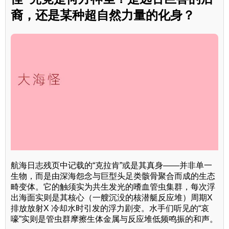
裔，还是某种超自然力量的化身？
航海日志残页中记载的“克拉肯”或是其真身——并非单一
生物，而是由深海怨念与巨型头足类骸骨聚合而成的生态
畸变体。它的触须实为共生发光的嗜血管虫集群，每次浮
出海面实则是其核心（一艘沉没的核潜艇反应堆）周期X
排放放射X 冷却水时引发的浮力剧变。水手们听见的“哀
嚎”实则是管虫群摩擦生体金属与反应堆低频鸣振的和声。