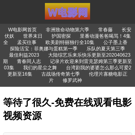
W电影网首页
非洲致命动物第六季
常春藤
长安
伏妖
世界末日
护国密探
里番动漫爸爸喝骂！4集
全
孟买往事
欧美剧特丽独行全10集
公子墨上香
探险活宝：菲奥娜与蛋糕第一季
乐队的夏天第三季
最佳利益2023
大陆综艺乐来乐快乐更新至202040623
期
青春同人志
记录片欢迎来到雷克瑟姆第三季更新至
03集
我们的星尘之舞
台湾剧我的婆婆怎么那么可爱2
更新至16集
古战场传奇第七季
伦理片寡糖电影正
片
修罗武神
等待了很久-免费在线观看电影
视频资源