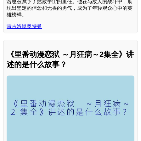
洛思被赋予了拯救宇宙的重任。他在与敌人的战斗中，展
现出坚定的信念和无畏的勇气，成为了年轻观众心中的英
雄榜样。
雷古洛思奥特曼
《里番动漫恋狱 ～月狂病～2集全》讲
述的是什么故事？