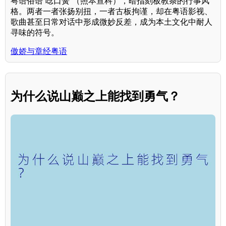
粤语俗语“唸口簧”（照本宣科），暗指刻板教条的行事风
格。两者一者张扬别扭，一者古板拘谨，却在粤语影视、
歌曲甚至日常对话中形成微妙反差，成为本土文化中耐人
寻味的符号。
傲娇与章经粤语
为什么说山巅之上能找到勇气？