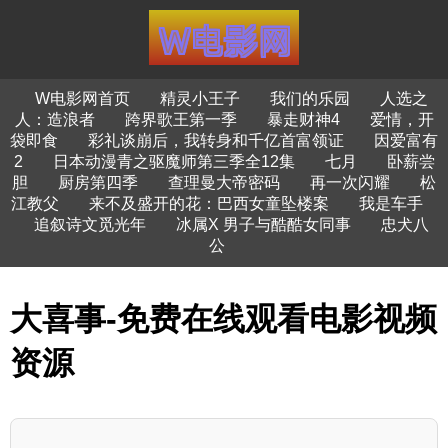
W电影网首页
精灵小王子
我们的乐园
人选之
人：造浪者
跨界歌王第一季
暴走财神4
爱情，开
袋即食
彩礼谈崩后，我转身和千亿首富领证
因爱富有
2
日本动漫青之驱魔师第三季全12集
七月
卧薪尝
胆
厨房第四季
查理曼大帝密码
再一次闪耀
松
江教父
来不及盛开的花：巴西女童坠楼案
我是车手
追叙诗文觅光年
冰属X 男子与酷酷女同事
忠犬八
公
大喜事-免费在线观看电影视频
资源