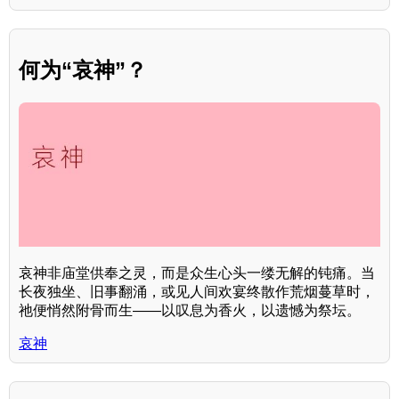
何为“哀神”？
哀神非庙堂供奉之灵，而是众生心头一缕无解的钝痛。当
长夜独坐、旧事翻涌，或见人间欢宴终散作荒烟蔓草时，
祂便悄然附骨而生——以叹息为香火，以遗憾为祭坛。
哀神