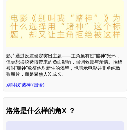
影片通过反差设定突出主题——主角虽有过“赌神”光环，
但更想摆脱赌博带来的负面影响，强调救赎与亲情。拒绝
被叫“赌神”象征他对新生的渴望，也暗示电影并非单纯致
敬赌片，而是聚焦人X 成长。
别叫我“赌神”(国语)
洛洛是什么样的角X ？