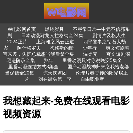
W电影网首页
燃烧岁月
不尋常日常—中元不信邪系
列
日本动漫狩龙人拉格纳全24集
剧情片及格人生
2024正片
上海滩之风云正道
四平警事之钻石大劫
案
阿什格罗夫
忒修斯的船
少年行
爽文短剧萌
宝来袭，失忆总裁想当我后爹全集
温柔壳
爽文短剧深
宅进阶录全集
熟年
里番动漫只对你说晚安5集全
里番动漫连结方式3集全
国产动漫战神归来之我给老婆
当保镖全20集
惊天侠盗团
伦理片春香传的阳光房正
片
刘在街头第一季
自由职业者
我想藏起来-免费在线观看电影
视频资源