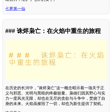
七界第一仙
### 诛烬枭亡：在火焰中重生的旅程
在历史的长河中，"诛烬枭亡"这一概念昭示着一场关于正
义与邪恶、光明与黑暗的终极较量。枭雄们因其野心与实
力一度风光无限，却也在无尽的贪欲与斗争中，焚烧了自
身的未来。火焰虽摧毁了一切，却也为新生提供了契机。