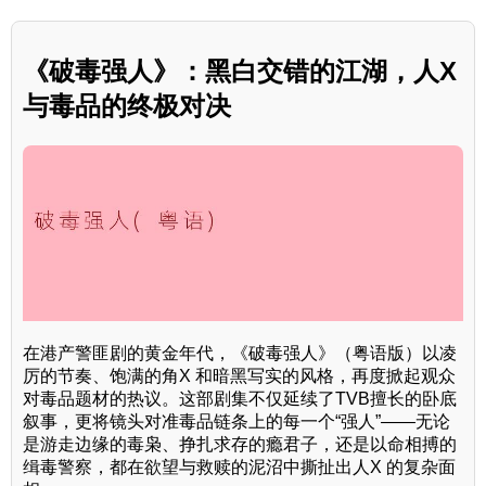
《破毒强人》：黑白交错的江湖，人X
与毒品的终极对决
在港产警匪剧的黄金年代，《破毒强人》（粤语版）以凌
厉的节奏、饱满的角X 和暗黑写实的风格，再度掀起观众
对毒品题材的热议。这部剧集不仅延续了TVB擅长的卧底
叙事，更将镜头对准毒品链条上的每一个“强人”——无论
是游走边缘的毒枭、挣扎求存的瘾君子，还是以命相搏的
缉毒警察，都在欲望与救赎的泥沼中撕扯出人X 的复杂面