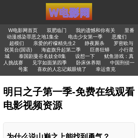
W电影网首页
双肥临门
我的遗憾和你有关
里番
动漫感染罪恶之地1集全
电击少女第一季
恶魔们
超模们
亲爱的柠檬精先生2
静夜厮杀
罗密欧与
祝英台(国语)
海盗旗升起第二季
巨兽狂蟒
小行星
城
泰国剧曼谷名妓全8集
设想一下
鱿鱼游戏：真
人挑战赛
见字如面第四季
卧床休养期
中国刑侦一
号案
喜欢的人忘记戴眼镜了
幸运查克
明日之子第一季-免费在线观看
电影视频资源
为什么说山巅之上能找到勇气？