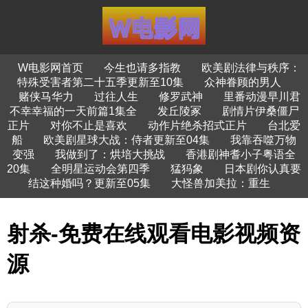
W电影网首页
今生也请多指教
欧美剧法律与秩序：
特殊受害者第二十五季更新至10集
众神眷顾的男人
赌侠马华力
过往人生
修罗武神
里番动漫早川君
不幸幸福的一天前篇1集全
发丘陵冢
剧情片伊桑僵尸
正片
对你不止是喜欢
动作片绝杀招式正片
台北爱
船
欧美剧星球大战：侍者更新至04集
我靠吞噬万物
变强
我做到了：烘培大挑战
香港剧神耆小子粤语全
20集
全明星运动会第四季
猛犸象
日本剧你认真要
结这种婚吗？更新至05集
大怪兽加美拉：重生
射杀-免费在线观看电影视频资
源