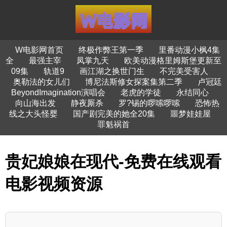
W电影网首页
终极作弊王第一季
里番动漫小枫4集
全
最强主宰
凤掌九天
欧美动漫格里姆斯堡更新至
09集
轨道9
画江湖之换世门生
不完美受害人
奥勒法的女儿们
博尼法斯修女探案集第二季
卢冠廷
BeyondImagination演唱会
老虎的学徒
永结同心
向山海出发
静夜厮杀
罗?锡的啰嗦啰嗦
恐怖热
线之大头怪婴
国产剧完美的她全20集
噩梦娃娃屋
罪魁祸首
贵妃娘娘在现代-免费在线观看
电影视频资源