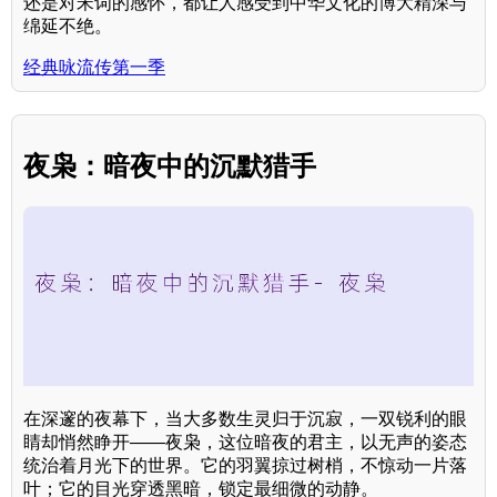
还是对宋词的感怀，都让人感受到中华文化的博大精深与
绵延不绝。
经典咏流传第一季
夜枭：暗夜中的沉默猎手
在深邃的夜幕下，当大多数生灵归于沉寂，一双锐利的眼
睛却悄然睁开——夜枭，这位暗夜的君主，以无声的姿态
统治着月光下的世界。它的羽翼掠过树梢，不惊动一片落
叶；它的目光穿透黑暗，锁定最细微的动静。