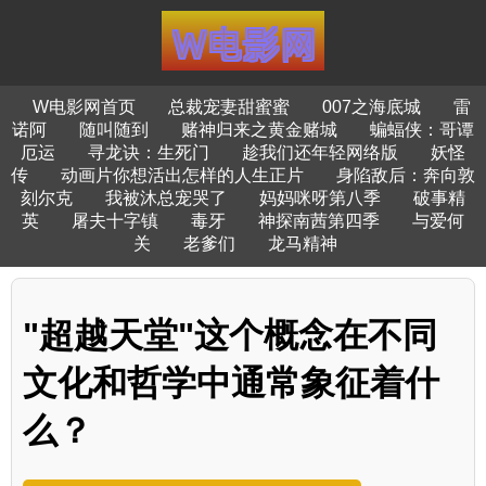
W电影网首页
总裁宠妻甜蜜蜜
007之海底城
雷
诺阿
随叫随到
赌神归来之黄金赌城
蝙蝠侠：哥谭
厄运
寻龙诀：生死门
趁我们还年轻网络版
妖怪
传
动画片你想活出怎样的人生正片
身陷敌后：奔向敦
刻尔克
我被沐总宠哭了
妈妈咪呀第八季
破事精
英
屠夫十字镇
毒牙
神探南茜第四季
与爱何
关
老爹们
龙马精神
"超越天堂"这个概念在不同
文化和哲学中通常象征着什
么？