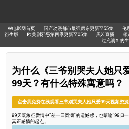
W电影网首页
国产动漫都市最强房东更新至55集
伦
衍生版
欧美剧邪恶第四季更新至05集
黑X 直播
领
过充满X 的
为什么《三爷别哭夫人她只爱
99天？有什么特殊寓意吗？
点击我免费在线观看三爷别哭夫人她只爱99天视频资源
99天既象征爱情中"差一日圆满"的遗憾感，也暗喻"99
真正感情的起点。