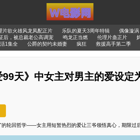
理片欲火雄风龙凤配正片
乐队的夏天3周年特辑
偶像漩涡
证后，被总裁老公高调宠
鸣龙正当燃
伦理片蛊正片
生活1集全
公爵的契约未婚妻
疯狂
救援高手第二季
99天》中女主对男主的爱设定
归一"的轮回哲学——女主用短暂热烈的爱让三爷领悟真心，期限过