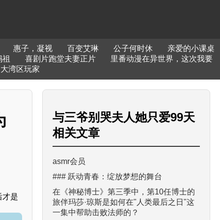
惠子，凝视
百变艾琳
公子何时休
亲爱的小课桌
妈祖
喜剧片跑堂夫妻正片
里番动漫在异世界，这次我要
大湾区玩家
与
三爷别哭夫人她只爱99天
为
相关文章
asmr会员
### 跃动青春：绽放梦想的舞台
在《神秘博士》第三季中，第10任博士的
后才是
旅伴玛莎·琼斯是如何在"人类最后之日"这
一集中帮助击败法师的？