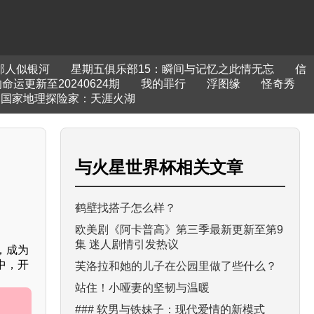
邻人似银河
星期五俱乐部15：瞬间与记忆之此情无忘
信
运更新至20240624期
我的罪行
浮图缘
怪奇秀
国家地理探险家：天涯火湖
与
火星世界杯
相关文章
鹤壁找搭子怎么样？
欧美剧《阿卡普高》第三季最新更新至第9
集 迷人剧情引发热议
，成为
中，开
芙洛拉和她的儿子在公园里做了些什么？
站住！小哑妻的坚韧与温暖
### 软男与铁妹子：现代爱情的新模式