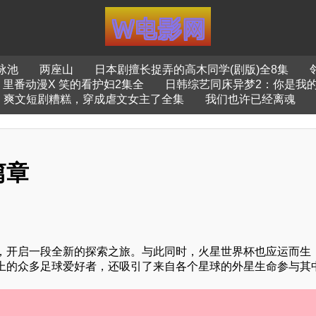
泳池
两座山
日本剧擅长捉弄的高木同学(剧版)全8集
里番动漫X 笑的看护妇2集全
日韩综艺同床异梦2：你是我的命
爽文短剧糟糕，穿成虐文女主了全集
我们也许已经离魂
篇章
，开启一段全新的探索之旅。与此同时，火星世界杯也应运而生
上的众多足球爱好者，还吸引了来自各个星球的外星生命参与其