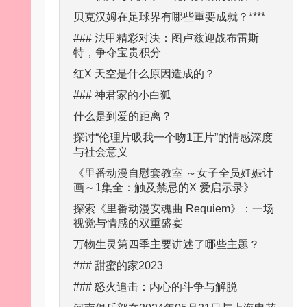
贝克汉姆在足球界有哪些重要成就？****
### 法甲精彩对决：图卢兹迎战布雷斯
特，争夺宝贵积分
红X 天空是什么原因造成的？
### 神君家的小白狐
什么是到爱的距离？
探讨“伦理片吸我一个吻1正片”的情感深度
与社会意义
《里番动漫自慰套教室 ～女子全员妊娠计
画～1集全：触及禁忌的X 爱启示录》
探索《里番动漫安魂曲 Requiem》：一场
视觉与情感的双重盛宴
万物生灵第四季主要讲述了哪些主题？
### 甜蜜的家2023
### 怒火追击：内心的斗争与解脱