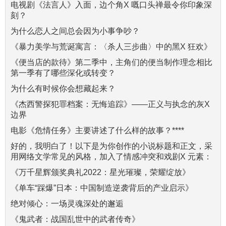
电视剧《法言人》入面，边个角X 嘅口头禅最令你印象深
刻？
为什么恋人之间总会因为小事争吵？
《暴力美学与荒诞寓言：〈杀人三步曲〉中的黑X 狂欢》
《便当店的款待》第二季中，主角们的便当制作理念相比
第一季有了哪些深化或转变？
为什么有时候你会想藏起来？
《杰西警探犯罪档案：无悔追踪》——正义与执念的灰X
边界
电影《危情任务》主要讲述了什么样的故事？****
好的，我明白了！以下是为你创作的小说标题和正文，采
用网络文学常见的风格，加入了情感冲突和戏剧X 元素：
《万千星辉颁奖典礼2022：星光璀璨，荣耀绽放》
《单车“踩爆”日本：中国制造逆袭背后的产业启示》
绝对倾心：一场灵魂深处的邂逅
《鬼武者：战国乱世中的武者传奇》