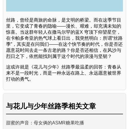
丝路，曾经是商旅的命脉，是文明的桥梁。而在这季节目
里，它变成了青春的隐喻——漫长、艰难，却充满未知的
惊喜。当这群年轻人在撒马尔罕的蓝X 穹顶下仰望星空，
在卡帕多奇亚的热气球上看日出，我突然明白：所谓“丝路
季”，其实是在问我们——在这个快节奏的时代，你是否还
愿意花时间去走一条古老的路？你是否还相信，在风沙与
烈日之下，依然能找到属于这个时代的浪漫与坚韧？
这或许就是《花儿与少年》丝路季最温柔的回答：青春从
来不是一段时光，而是一种永远在路上、永远愿意被世界
打动的勇气。
与
花儿与少年丝路季
相关文章
甜蜜的声音：母女俩的ASMR糖果吃播