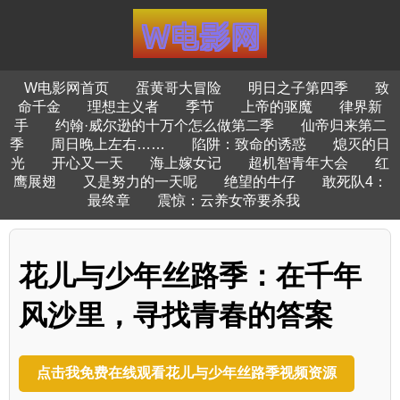
W电影网首页
蛋黄哥大冒险
明日之子第四季
致
命千金
理想主义者
季节
上帝的驱魔
律界新
手
约翰·威尔逊的十万个怎么做第二季
仙帝归来第二
季
周日晚上左右……
陷阱：致命的诱惑
熄灭的日
光
开心又一天
海上嫁女记
超机智青年大会
红
鹰展翅
又是努力的一天呢
绝望的牛仔
敢死队4：
最终章
震惊：云养女帝要杀我
花儿与少年丝路季：在千年
风沙里，寻找青春的答案
点击我免费在线观看花儿与少年丝路季视频资源