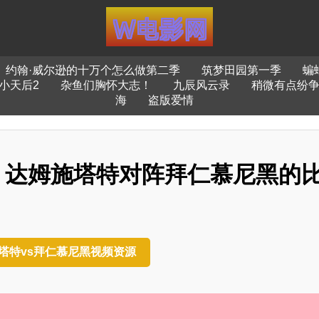
约翰·威尔逊的十万个怎么做第二季
筑梦田园第一季
蝙
小天后2
杂鱼们胸怀大志！
九辰风云录
稍微有点纷
海
盗版爱情
中，达姆施塔特对阵拜仁慕尼黑的
施塔特vs拜仁慕尼黑视频资源