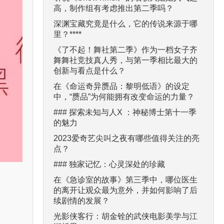
高，制作组有考虑推出第二季吗？
深渊宝藏究竟是什么，它的传说来源于哪
里？****
《了不起！舞社第二季》作为一档女子齐
舞舞社竞技真人秀，与第一季相比最大的
创新与看点是什么？
在《命运奇异赝品：黎明低语》的设定
中，“赝品”为何能拥有改变命运的力量？
### 探索未知与人X ：神秘博士第十一季
的魅力
2023爱奇艺尖叫之夜有哪些值得关注的亮
点？
### 独家记忆：心灵深处的珍藏
在《急诊室的故事》第三季中，哪位医生
的离开让观众最为意外，并如何影响了后
续剧情的发展？
光影侠客行：胡金铨的武侠电影美学与江