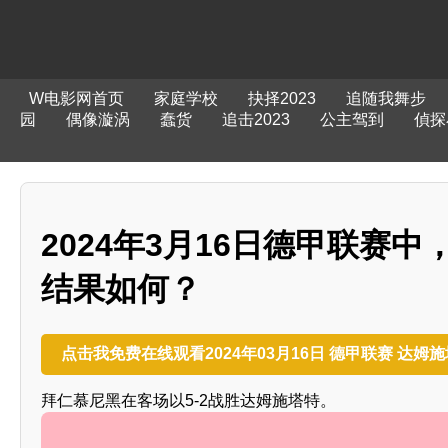
W电影网首页
家庭学校
抉择2023
追随我舞步
园
偶像漩涡
蠢货
追击2023
公主驾到
偵探
2024年3月16日德甲联赛
结果如何？
点击我免费在线观看2024年03月16日 德甲联赛 达姆
拜仁慕尼黑在客场以5-2战胜达姆施塔特。