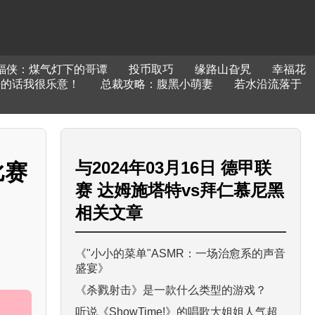
蝠侠：煤气灯下的哥谭
投币取巧
缘路山旮旯
幸福花
争的话我很乐意！
总裁攻略：腹黑小萌妻
若水沿流落于
与
2024年03月16日 德甲联
比赛
赛 达姆施塔特vs拜仁慕尼黑
相关文章
《"小小的菜单"ASMR：一场治愈系的声音
盛宴》
《杀戮射击》是一款什么类型的游戏？
听说《ShowTime!》的唱歌大姐姐人气超