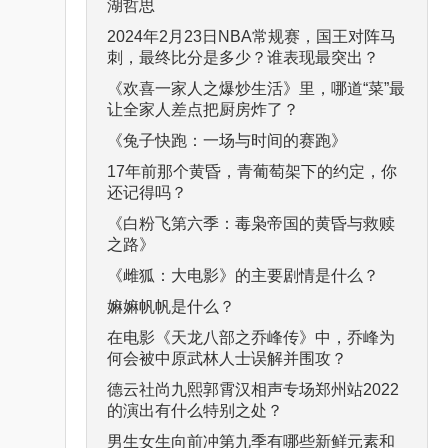
湖哲思
2024年2月23日NBA常规赛，国王对阵马
刺，最终比分是多少？谁表现最突出？
《欢喜一家人之爆炒生活》里，哪道“菜”最
让全家人差点把厨房炸了？
《兔子快跑：一场与时间的赛跑》
17年前那个黄昏，青葡萄架下的约定，你
还记得吗？
《白粉飞第六季：毒枭帝国的黄昏与救赎
之路》
《雌狐：大电影》的主要剧情是什么？
嫲嫲帆帆是什么？
在电影《天龙八部之乔峰传》中，乔峰为
何会被中原武林人士误解并围攻？
德云社尚九熙郭霄汉相声专场郑州站2022
的演出有什么特别之处？
男生女生向前冲第九季有哪些新鲜元素和