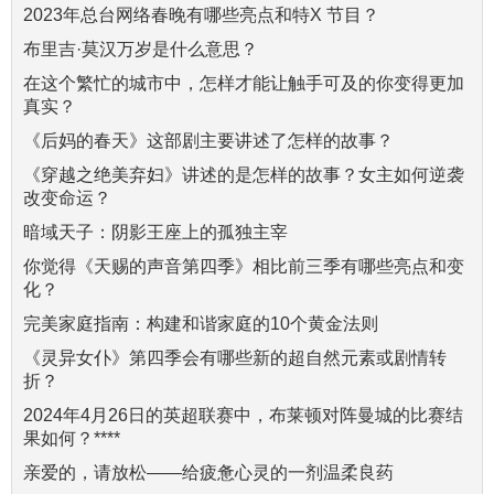
2023年总台网络春晚有哪些亮点和特X 节目？
布里吉·莫汉万岁是什么意思？
在这个繁忙的城市中，怎样才能让触手可及的你变得更加
真实？
《后妈的春天》这部剧主要讲述了怎样的故事？
《穿越之绝美弃妇》讲述的是怎样的故事？女主如何逆袭
改变命运？
暗域天子：阴影王座上的孤独主宰
你觉得《天赐的声音第四季》相比前三季有哪些亮点和变
化？
完美家庭指南：构建和谐家庭的10个黄金法则
《灵异女仆》第四季会有哪些新的超自然元素或剧情转
折？
2024年4月26日的英超联赛中，布莱顿对阵曼城的比赛结
果如何？****
亲爱的，请放松——给疲惫心灵的一剂温柔良药