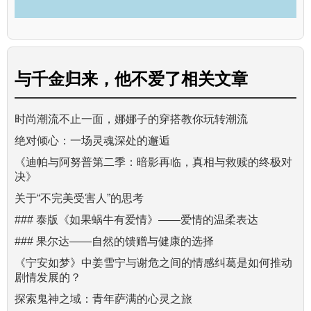
与
千金归来，他不爱了
相关文章
时尚潮流不止一面，娜娜子的穿搭教你玩转潮流
绝对倾心：一场灵魂深处的邂逅
《迪帕与阿努普第二季：暗影再临，真相与救赎的终极对
决》
关于“不完美受害人”的思考
### 泰版《如果蜗牛有爱情》——爱情的温柔表达
### 果尔达——自然的馈赠与健康的选择
《宁安如梦》中姜雪宁与谢危之间的情感纠葛是如何推动
剧情发展的？
探索鬼神之域：青年萨满的心灵之旅