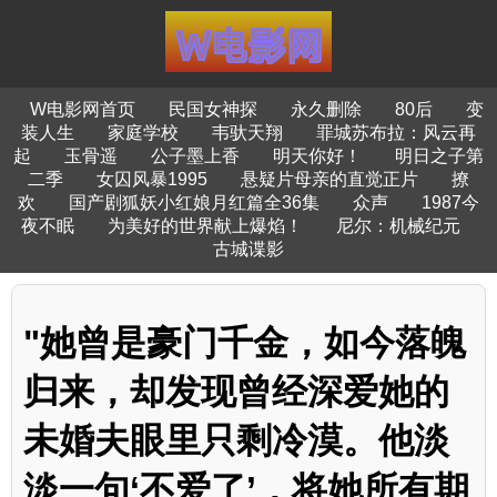
W电影网首页
民国女神探
永久删除
80后
变
装人生
家庭学校
韦驮天翔
罪城苏布拉：风云再
起
玉骨遥
公子墨上香
明天你好！
明日之子第
二季
女囚风暴1995
悬疑片母亲的直觉正片
撩
欢
国产剧狐妖小红娘月红篇全36集
众声
1987今
夜不眠
为美好的世界献上爆焰！
尼尔：机械纪元
古城谍影
"她曾是豪门千金，如今落魄
归来，却发现曾经深爱她的
未婚夫眼里只剩冷漠。他淡
淡一句‘不爱了’，将她所有期