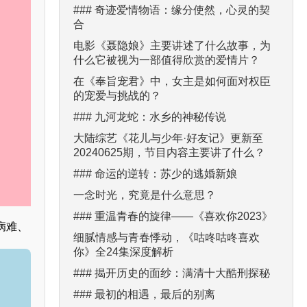
### 奇迹爱情物语：缘分使然，心灵的契
合
电影《聂隐娘》主要讲述了什么故事，为
什么它被视为一部值得欣赏的爱情片？
在《奉旨宠君》中，女主是如何面对权臣
的宠爱与挑战的？
### 九河龙蛇：水乡的神秘传说
大陆综艺《花儿与少年·好友记》更新至
20240625期，节目内容主要讲了什么？
### 命运的逆转：苏少的逃婚新娘
一念时光，究竟是什么意思？
### 重温青春的旋律——《喜欢你2023》
病难、
细腻情感与青春悸动，《咕咚咕咚喜欢
你》全24集深度解析
### 揭开历史的面纱：满清十大酷刑探秘
### 最初的相遇，最后的别离