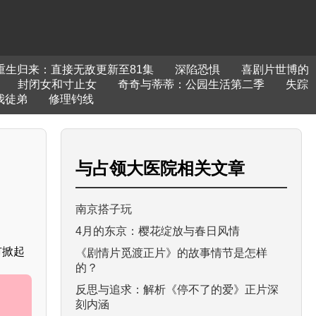
重生归来：直接无敌更新至81集
深陷恐惧
喜剧片世博的
封闭女和寸止女
奇奇与蒂蒂：公园生活第二季
失踪
我徒弟
修理钓线
与
占领大医院
相关文章
南京搭子玩
4月的东京：樱花绽放与春日风情
市掀起
《剧情片觅渡正片》的故事情节是怎样
的？
反思与追求：解析《停不了的爱》正片深
刻内涵