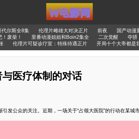
彭代尔斯全8集
伦理片雌雄大对决正片
前夜
国产动漫
吧！废柴！
里番动漫姐姐和Boin2集全
二次觉醒
夺骄
张
伦理片可疑诊疗室：特殊待遇正片
开局十个大帝都是
患者与医疗体制的对话
引发公众的关注。近期，一场关于“占领大医院”的行动在某城