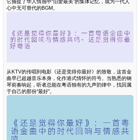
它捕捉了华人情感中“旧爱最美”的集体记忆，成为一代人
心中无可替代的BGM。
从KTV的传唱到电影《还是觉得你最好》的致敬，这首金
曲早已超越音乐本身，化作港式情怀的符号。当熟悉的钢
琴前奏响起，听者总能在粤语独有的九声韵律中，找回属
于自己的那份“最好”。