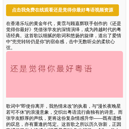
点击我免费在线观看还是觉得你最好粤语视频资源
在香港乐坛的黄金年代，黄霑与顾嘉辉联手创作的《还是
觉得你最好》凭借张学友的深情演绎，成为跨越时代的粤
语经典。这首歌以细腻的歌词和悠扬的旋律，道出了爱情
中“兜兜转转仍是你”的宿命感，击中无数听众的柔软心
弦。
歌词中“即使你离开，我热情未改”的执着，与“漫长夜晚星
若可不休”的浪漫意象，交织出粤语流行曲独有的诗意。而
张学友醇厚的声线，更将这份复杂情感升华——既有遗憾
的叹息，亦有重逢的笃定。这首歌之所以历久弥新，正因