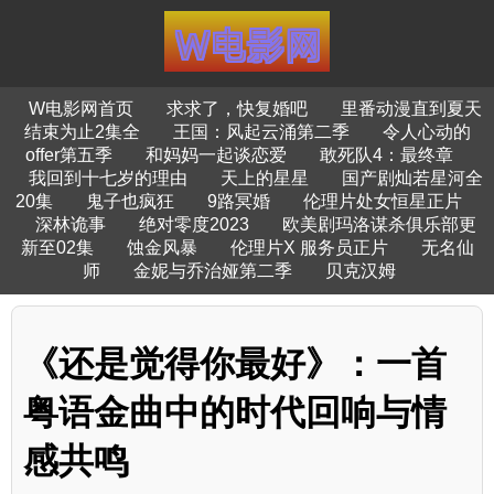
W电影网首页
求求了，快复婚吧
里番动漫直到夏天
结束为止2集全
王国：风起云涌第二季
令人心动的
offer第五季
和妈妈一起谈恋爱
敢死队4：最终章
我回到十七岁的理由
天上的星星
国产剧灿若星河全
20集
鬼子也疯狂
9路冥婚
伦理片处女恒星正片
深林诡事
绝对零度2023
欧美剧玛洛谋杀俱乐部更
新至02集
蚀金风暴
伦理片X 服务员正片
无名仙
师
金妮与乔治娅第二季
贝克汉姆
《还是觉得你最好》：一首
粤语金曲中的时代回响与情
感共鸣