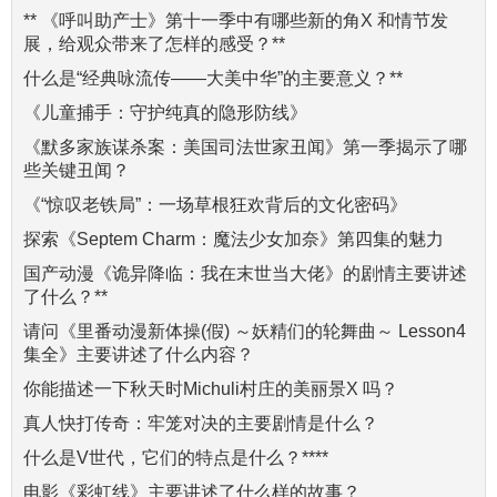
** 《呼叫助产士》第十一季中有哪些新的角X 和情节发
展，给观众带来了怎样的感受？**
什么是“经典咏流传——大美中华”的主要意义？**
《儿童捕手：守护纯真的隐形防线》
《默多家族谋杀案：美国司法世家丑闻》第一季揭示了哪
些关键丑闻？
《“惊叹老铁局”：一场草根狂欢背后的文化密码》
探索《Septem Charm：魔法少女加奈》第四集的魅力
国产动漫《诡异降临：我在末世当大佬》的剧情主要讲述
了什么？**
请问《里番动漫新体操(假) ～妖精们的轮舞曲～ Lesson4
集全》主要讲述了什么内容？
你能描述一下秋天时Michuli村庄的美丽景X 吗？
真人快打传奇：牢笼对决的主要剧情是什么？
什么是V世代，它们的特点是什么？****
电影《彩虹线》主要讲述了什么样的故事？