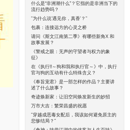
什么是“非洲潮什么”？它指的是非洲当下的
流行趋势吗？
"为什么说'遇见你，真香'？"
包裹：连接远方的心灵之桥
请问《斯文江南第二季》有哪些新角X 和
故事发展？
《警戒之眼：无声的守望者与权力的象
征》
在《执行!!～狗和我和执行官～》中，执行
官与狗的互动有什么特殊含义？
《奉旨宠君》是一部怎样的作品？主要讲
述了什么故事？
奇迹焕新家：让旧空间焕发新生的妙招
万市大吉：繁荣昌盛的祝愿
"穿越成恶毒女配后，我该如何避免原主的
悲惨结局？"
《食神：味觉江湖中的侠客与人生百味》