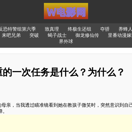
反恐特警组第六季
致真理
终极生还组
夺骄
养蜂
来吧兄弟
突破
蝎子战士
御龙修仙传
里番动漫嫁
界外球
重的一次任务是什么？为什么？
的母亲，当我透过瞄准镜看到她在教孩子微笑时，突然意识到自
弹。