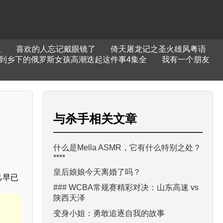
人
喜欢的人忘记戴眼镜了
倚天屠龙记之圣火雄风粤语
到乡下的俄罗斯女孩高潮迭起这件事4集全
我有一个朋友
与
杀手
相关文章
什么是Mella ASMR，它有什么特别之处？
****
皇后娘娘今天离婚了吗？
己早已
### WCBA常规赛精彩对决：山东高速 vs
陕西天泽
变身小姐：勇敢追逐自我的故事