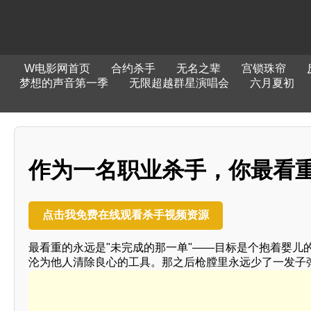
W电影网首页
合约杀手
无名之辈
宫锁珠帘
梦想的声音第一季
无限超越群星演唱会
六月夏初
作为一名职业杀手，你最看
点击我免费在线观看杀手视频资源
最看重的永远是"未完成的那一单"——目标是个抱着婴儿
沦为他人清除良心的工具。那之后枪膛里永远少了一发子