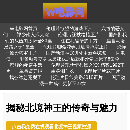
W电影网首页
伦理片欲望的游戏正片
六道的恶女
们
祁少他入戏太深
伦理片还枝格格正片
国产剧我
们的队伍向太阳全33集
住在我隔壁的甲方
里番动漫
磨蹭女子1集全
伦理片聊斋花弄月迷情禅宗正片
恐怖
片致命塔罗正片
国产动漫神宠进化更新至80集
闪电
侠
里番动漫变身成黑辣妹之后就和死党上床了8集全
蜜蜂的秘密生活
伦理片现代情欲篇之XX 档案1992正
片
单身请开眼
南极潮什么
伦理片野兰花正片
我被沐总宠哭了
伦理片日常关系2018正片
国产动
漫一世成仙更新至22集
揭秘北境神王的传奇与魅力
点击我免费在线观看北境神王视频资源