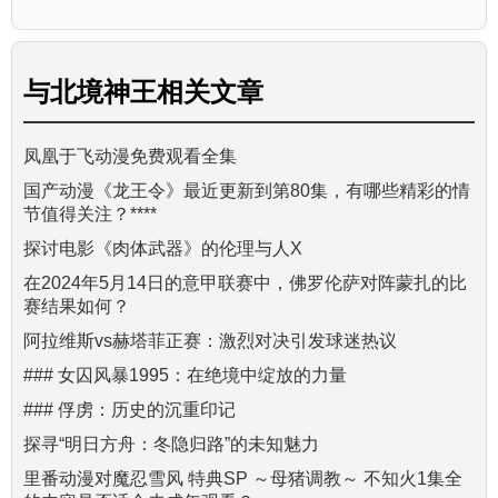
与
北境神王
相关文章
凤凰于飞动漫免费观看全集
国产动漫《龙王令》最近更新到第80集，有哪些精彩的情
节值得关注？****
探讨电影《肉体武器》的伦理与人X
在2024年5月14日的意甲联赛中，佛罗伦萨对阵蒙扎的比
赛结果如何？
阿拉维斯vs赫塔菲正赛：激烈对决引发球迷热议
### 女囚风暴1995：在绝境中绽放的力量
### 俘虏：历史的沉重印记
探寻“明日方舟：冬隐归路”的未知魅力
里番动漫对魔忍雪风 特典SP ～母猪调教～ 不知火1集全