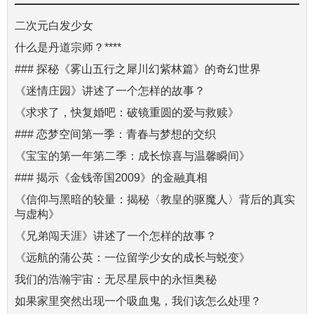
二次元白发少女
什么是丹道宗师？****
### 探秘《雾山五行之犀川幻紫林篇》的奇幻世界
《迷情庄园》讲述了一个怎样的故事？
《求求了，快复婚吧：破镜重圆的爱与救赎》
### 恋梦空间第一季：青春与梦想的交织
《宝宝的第一年第二季：成长惊喜与温馨瞬间》
### 揭示《金钱帝国2009》的金融真相
《信仰与黑暗的较量：揭秘〈教皇的驱魔人〉背后的真实
与虚构》
《兄弟闯天涯》讲述了一个怎样的故事？
《远航的蒲公英：一位留学少女的成长与蜕变》
我们的浩瀚宇宙：无尽星辰中的永恒奥秘
如果家里突然出现一个吸血鬼，我们该怎么处理？