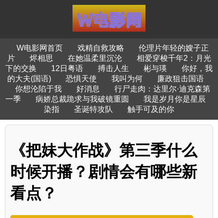
W电影网首页
戏精自救攻略
伦理片年轻的嫂子正
片
烬相思
在她温柔里沉沦
相爱穿梭千年2：月光
下的交换
12日粤语
搏击人生
彬与瑛
你好，我
的大夫(国语)
恐惧天使
我叫为何
廉政狙击国语
你想沦陷于我
好消息
行尸走肉：达里尔·迪克森第
一季
病娇总裁跪求与我破镜重圆
我是岁月你是星辰
染指
圣诞特攻队
触手可及的你
《把妹大作战》第三季什么
时候开播？剧情会有哪些新
看点？