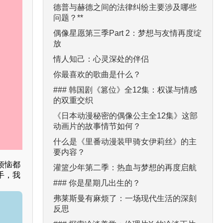
德普与赫德之间的法律纠纷主要涉及哪些
问题？**
偶像星愿第三季Part 2：梦想与友情再度绽
放
情人知己：心灵深处的伴侣
你最喜欢的歌曲是什么？
### 韩国剧《篡位》全12集：权谋与情感
的双重交织
《日本动漫秘密的偶像公主全12集》这部
动画片的故事情节如何？
什么是《里番动漫装甲骑女伊莉丝》的主
要内容？
烦恼都
灌篮少年第二季：热血与梦想的再度启航
手，我
### 你是星期几出生的？
弗莱斯曼有麻烦了：一场现代生活的深刻
反思