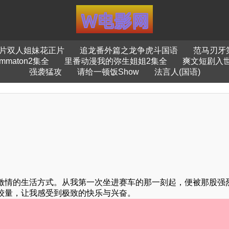
片双人姐妹花正片
追龙番外篇之龙争虎斗国语
范马刃牙
mmaton2集全
里番动漫我的弥生姐姐2集全
爽文短剧入
强袭猛攻
请给一顿饭Show
法言人(国语)
激情的生活方式。从我第一次坐进赛车的那一刻起，便被那股强
较量，让我感受到极致的快乐与兴奋。