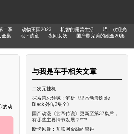
第二季
动物王国2023
机智的露营生活
喵！欢迎光
世全集
地下孩童
夜间女妖
国产剧完美的她全20集
与
我是车手
相关文章
二次元挂机
探索禁忌领域：解析《里番动漫Bible
Black 外传2集全》
烈的动
国产动漫《玄帝传说》更新至第37集后，
有哪些主要情节发展？****
断卡风暴：互联网金融的警钟