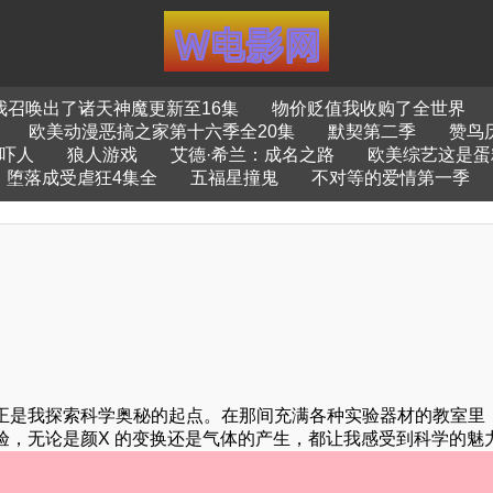
我召唤出了诸天神魔更新至16集
物价贬值我收购了全世界
欧美动漫恶搞之家第十六季全20集
默契第二季
赞鸟
吓人
狼人游戏
艾德·希兰：成名之路
欧美综艺这是蛋
堕落成受虐狂4集全
五福星撞鬼
不对等的爱情第一季
正是我探索科学奥秘的起点。在那间充满各种实验器材的教室里
验，无论是颜X 的变换还是气体的产生，都让我感受到科学的魅