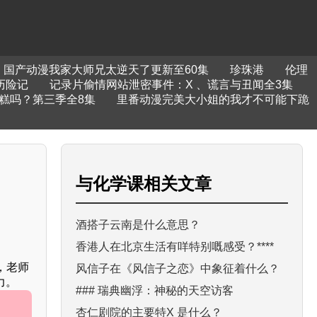
国产动漫我家大师兄太逆天了更新至60集
珍珠港
伦理
历险记
记录片偷情网站泄密事件：X 、谎言与丑闻全3集
糕吗？第三季全8集
里番动漫完美大小姐的我才不可能下跪
与
化学课
相关文章
酒搭子云南是什么意思？
香港人在北京生活有咩特别嘅感受？****
，老师
风信子在《风信子之恋》中象征着什么？
力。
### 瑞典幽浮：神秘的天空访客
杏仁剧院的主要特X 是什么？